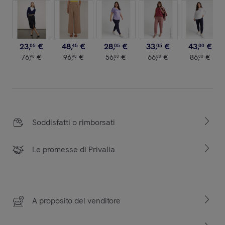
23
,
€
48
,
€
28
,
€
33
,
€
43
,
€
05
45
05
05
00
76
,
€
96
,
€
56
,
€
66
,
€
86
,
€
90
90
00
00
00
Soddisfatti o rimborsati
Le promesse di Privalia
A proposito del venditore