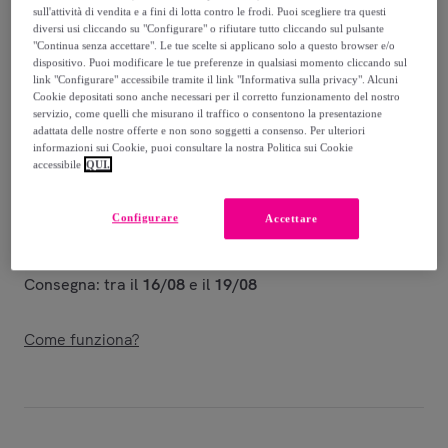
-
70
%
sull'attività di vendita e a fini di lotta contro le frodi. Puoi scegliere tra questi
diversi usi cliccando su "Configurare" o rifiutare tutto cliccando sul pulsante
Guida alle taglie
"Continua senza accettare". Le tue scelte si applicano solo a questo browser e/o
dispositivo. Puoi modificare le tue preferenze in qualsiasi momento cliccando sul
Venduto da
Miroglio Fashion
link "Configurare" accessibile tramite il link "Informativa sulla privacy". Alcuni
Cookie depositati sono anche necessari per il corretto funzionamento del nostro
servizio, come quelli che misurano il traffico o consentono la presentazione
adattata delle nostre offerte e non sono soggetti a consenso. Per ulteriori
informazioni sui Cookie, puoi consultare la nostra Politica sui Cookie
accessibile
QUI.
Consegna
Configurare
Accettare
Spedizione gratuita
Consegna: tra il
16/08
e il
19/08
Come funziona?