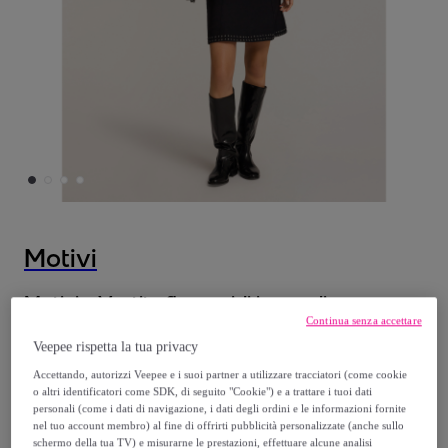
Motivi
Motivi - Vestito flare midi in maglia con
Continua senza accettare
applicazioni - Nero
Veepee rispetta la tua privacy
32
,
€
Accettando, autorizzi Veepee e i suoi partner a utilizzare tracciatori (come cookie
05
o altri identificatori come SDK, di seguito "Cookie") e a trattare i tuoi dati
personali (come i dati di navigazione, i dati degli ordini e le informazioni fornite
106
,
€
nel tuo account membro) al fine di offrirti pubblicità personalizzate (anche sullo
90
schermo della tua TV) e misurarne le prestazioni, effettuare alcune analisi