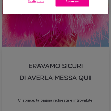
Configurare
Accettare
ERAVAMO SICURI
DI AVERLA MESSA QUI!
Ci spiace, la pagina richiesta è introvabile.