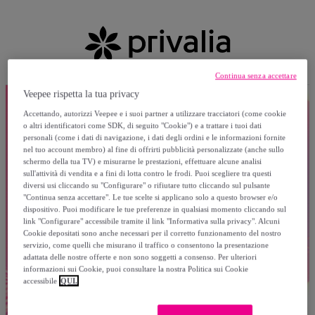
Continua senza accettare
Veepee rispetta la tua privacy
Accettando, autorizzi Veepee e i suoi partner a utilizzare tracciatori (come cookie
o altri identificatori come SDK, di seguito "Cookie") e a trattare i tuoi dati
personali (come i dati di navigazione, i dati degli ordini e le informazioni fornite
nel tuo account membro) al fine di offrirti pubblicità personalizzate (anche sullo
schermo della tua TV) e misurarne le prestazioni, effettuare alcune analisi
sull'attività di vendita e a fini di lotta contro le frodi. Puoi scegliere tra questi
diversi usi cliccando su "Configurare" o rifiutare tutto cliccando sul pulsante
"Continua senza accettare". Le tue scelte si applicano solo a questo browser e/o
dispositivo. Puoi modificare le tue preferenze in qualsiasi momento cliccando sul
link "Configurare" accessibile tramite il link "Informativa sulla privacy". Alcuni
Cookie depositati sono anche necessari per il corretto funzionamento del nostro
servizio, come quelli che misurano il traffico o consentono la presentazione
adattata delle nostre offerte e non sono soggetti a consenso. Per ulteriori
informazioni sui Cookie, puoi consultare la nostra Politica sui Cookie
accessibile
QUI.