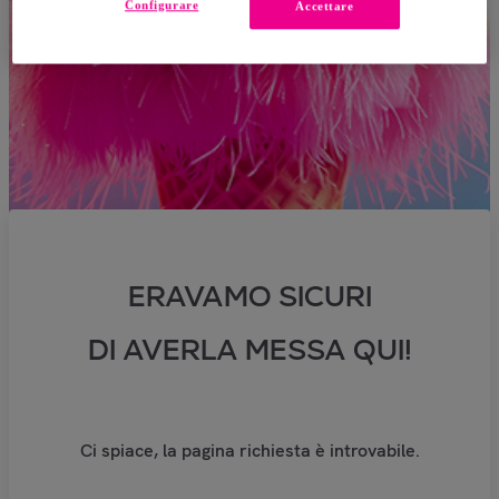
Configurare
Accettare
ERAVAMO SICURI
DI AVERLA MESSA QUI!
Ci spiace, la pagina richiesta è introvabile.