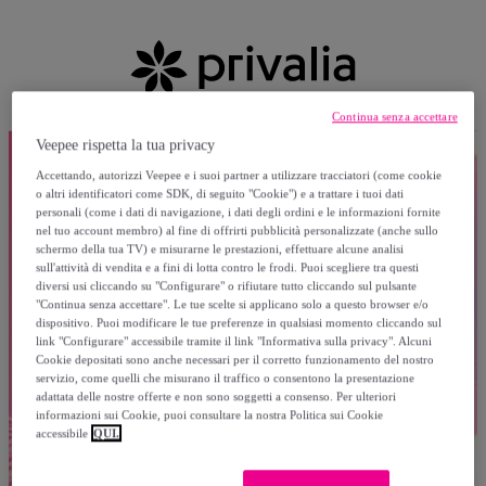
Continua senza accettare
Veepee rispetta la tua privacy
Accettando, autorizzi Veepee e i suoi partner a utilizzare tracciatori (come cookie
o altri identificatori come SDK, di seguito "Cookie") e a trattare i tuoi dati
personali (come i dati di navigazione, i dati degli ordini e le informazioni fornite
nel tuo account membro) al fine di offrirti pubblicità personalizzate (anche sullo
schermo della tua TV) e misurarne le prestazioni, effettuare alcune analisi
sull'attività di vendita e a fini di lotta contro le frodi. Puoi scegliere tra questi
diversi usi cliccando su "Configurare" o rifiutare tutto cliccando sul pulsante
"Continua senza accettare". Le tue scelte si applicano solo a questo browser e/o
dispositivo. Puoi modificare le tue preferenze in qualsiasi momento cliccando sul
link "Configurare" accessibile tramite il link "Informativa sulla privacy". Alcuni
Cookie depositati sono anche necessari per il corretto funzionamento del nostro
servizio, come quelli che misurano il traffico o consentono la presentazione
adattata delle nostre offerte e non sono soggetti a consenso. Per ulteriori
informazioni sui Cookie, puoi consultare la nostra Politica sui Cookie
accessibile
QUI.