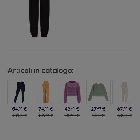
Articoli in catalogo:
54
,
€
74
,
€
43
,
€
27
,
€
67
,
€
50
50
60
45
50
109
,
€
149
,
€
109
,
€
54
,
€
135
,
€
00
00
00
90
00