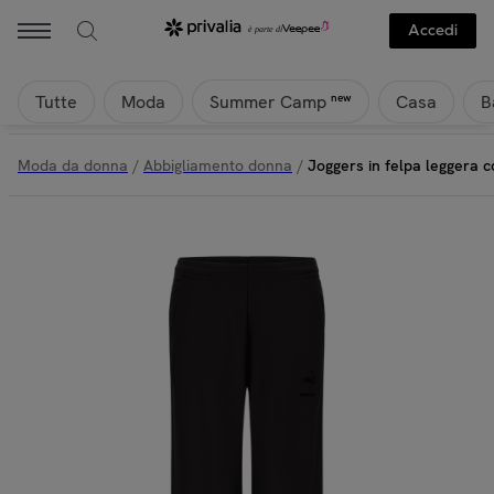
Accedi
Tutte
Moda
Casa
B
new
Summer Camp
Moda da donna
/
Abbigliamento donna
/
Joggers in felpa leggera c