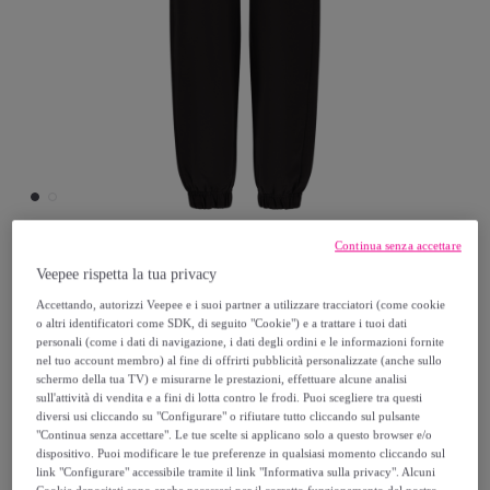
Continua senza accettare
Freddy
Veepee rispetta la tua privacy
Accettando, autorizzi Veepee e i suoi partner a utilizzare tracciatori (come cookie
o altri identificatori come SDK, di seguito "Cookie") e a trattare i tuoi dati
Joggers in felpa leggera con patch
personali (come i dati di navigazione, i dati degli ordini e le informazioni fornite
fenicottero in tono
nel tuo account membro) al fine di offrirti pubblicità personalizzate (anche sullo
schermo della tua TV) e misurarne le prestazioni, effettuare alcune analisi
Modello:
Small
sull'attività di vendita e a fini di lotta contro le frodi. Puoi scegliere tra questi
diversi usi cliccando su "Configurare" o rifiutare tutto cliccando sul pulsante
"Continua senza accettare". Le tue scelte si applicano solo a questo browser e/o
34
,
€
95
dispositivo. Puoi modificare le tue preferenze in qualsiasi momento cliccando sul
link "Configurare" accessibile tramite il link "Informativa sulla privacy". Alcuni