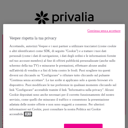
Continua senza accettare
Veepee rispetta la tua privacy
Accettando, autorizzi Veepee e i suoi partner a utilizzare tracciatori (come cookie
o altri identificatori come SDK, di seguito "Cookie") e a trattare i tuoi dati
personali (come i dati di navigazione, i dati degli ordini e le informazioni fornite
nel tuo account membro) al fine di offrirti pubblicità personalizzate (anche sullo
schermo della tua TV) e misurarne le prestazioni, effettuare alcune analisi
sull'attività di vendita e a fini di lotta contro le frodi. Puoi scegliere tra questi
diversi usi cliccando su "Configurare" o rifiutare tutto cliccando sul pulsante
"Continua senza accettare". Le tue scelte si applicano solo a questo browser e/o
dispositivo. Puoi modificare le tue preferenze in qualsiasi momento cliccando sul
link "Configurare" accessibile tramite il link "Informativa sulla privacy". Alcuni
Cookie depositati sono anche necessari per il corretto funzionamento del nostro
servizio, come quelli che misurano il traffico o consentono la presentazione
adattata delle nostre offerte e non sono soggetti a consenso. Per ulteriori
informazioni sui Cookie, puoi consultare la nostra Politica sui Cookie
accessibile
QUI.