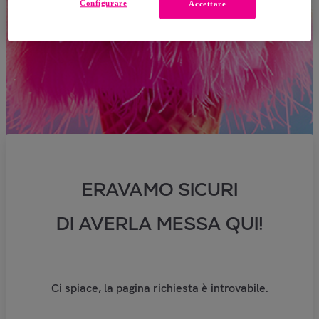
Configurare
Accettare
ERAVAMO SICURI
DI AVERLA MESSA QUI!
Ci spiace, la pagina richiesta è introvabile.