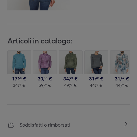
Articoli in catalogo:
17
,
€
30
,
€
34
,
€
31
,
€
31
,
€
50
00
99
49
49
34
,
€
59
,
€
49
,
€
44
,
€
44
,
€
99
99
99
99
99
Soddisfatti o rimborsati