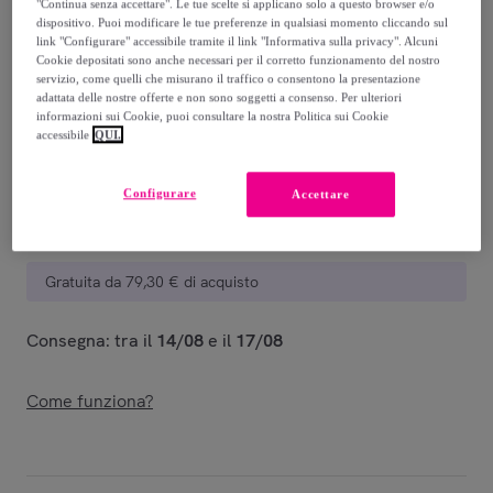
79
,
€
"Continua senza accettare". Le tue scelte si applicano solo a questo browser e/o
99
dispositivo. Puoi modificare le tue preferenze in qualsiasi momento cliccando sul
-
37
%
link "Configurare" accessibile tramite il link "Informativa sulla privacy". Alcuni
Cookie depositati sono anche necessari per il corretto funzionamento del nostro
Venduto da
CARRERA
servizio, come quelli che misurano il traffico o consentono la presentazione
adattata delle nostre offerte e non sono soggetti a consenso. Per ulteriori
informazioni sui Cookie, puoi consultare la nostra Politica sui Cookie
accessibile
QUI.
Consegna
Configurare
Accettare
Consegna da
6,99 €
Gratuita da 79,30 € di acquisto
Consegna: tra il
14/08
e il
17/08
Come funziona?