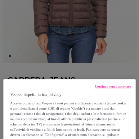
CARRERA JEANS
Continua senza accettare
GIUBBOTTO RESISTENTE ALLA PIOGGIA
Veepee rispetta la tua privacy
CON IMBOTTITURA ULTRA LEGGERA.
Accettando, autorizzi Veepee e i suoi partner a utilizzare tracciatori (come cookie
Vestibilità regolare.
o altri identificatori come SDK, di seguito "Cookie") e a trattare i tuoi dati
personali (come i dati di navigazione, i dati degli ordini e le informazioni fornite
nel tuo account membro) al fine di offrirti pubblicità personalizzate (anche sullo
49
,
€
schermo della tua TV) e misurarne le prestazioni, effettuare alcune analisi
99
sull'attività di vendita e a fini di lotta contro le frodi. Puoi scegliere tra questi
diversi usi cliccando su "Configurare" o rifiutare tutto cliccando sul pulsante