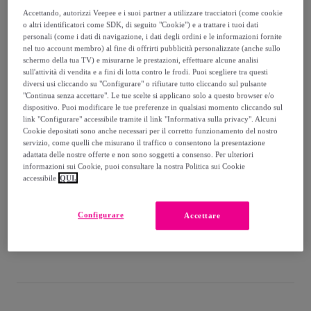
-
65
%
Accettando, autorizzi Veepee e i suoi partner a utilizzare tracciatori (come cookie
o altri identificatori come SDK, di seguito "Cookie") e a trattare i tuoi dati
Guida alle taglie
personali (come i dati di navigazione, i dati degli ordini e le informazioni fornite
nel tuo account membro) al fine di offrirti pubblicità personalizzate (anche sullo
Venduto da
Hot Buttered
schermo della tua TV) e misurarne le prestazioni, effettuare alcune analisi
sull'attività di vendita e a fini di lotta contro le frodi. Puoi scegliere tra questi
diversi usi cliccando su "Configurare" o rifiutare tutto cliccando sul pulsante
"Continua senza accettare". Le tue scelte si applicano solo a questo browser e/o
dispositivo. Puoi modificare le tue preferenze in qualsiasi momento cliccando sul
link "Configurare" accessibile tramite il link "Informativa sulla privacy". Alcuni
Consegna
Cookie depositati sono anche necessari per il corretto funzionamento del nostro
servizio, come quelli che misurano il traffico o consentono la presentazione
adattata delle nostre offerte e non sono soggetti a consenso. Per ulteriori
Spedizione gratuita
informazioni sui Cookie, puoi consultare la nostra Politica sui Cookie
accessibile
QUI.
Consegna: tra il
12/08
e il
15/08
Configurare
Accettare
Come funziona?