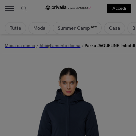
Hot Buttered - Parka JAQUELINE imbottito impermeabile blu | Priva
Accedi
Tutte
Moda
Casa
B
new
Summer Camp
Moda da donna
/
Abbigliamento donna
/
Parka JAQUELINE imbottit