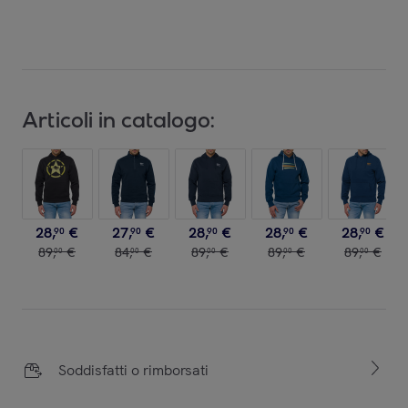
Articoli in catalogo:
28
,
€
27
,
€
28
,
€
28
,
€
28
,
€
90
90
90
90
90
89
,
€
84
,
€
89
,
€
89
,
€
89
,
€
00
00
00
00
00
Soddisfatti o rimborsati