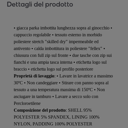
Dettagli del prodotto
• giacca parka imbottita lunghezza sopra al ginocchio •
cappuccio regolabile • tessuto esterno in morbido
poliestere stretch "skilled dry" impermeabile ed
antivento • calda imbottitura in poliestere "fellex" •
chiusura con full zip sul fronte • due tasche con zip sui
fianchi e una ampia tasca interna • etichetta logo sul
braccio • etichetta logo sul profilo posteriore
Proprietà di lavaggio
: • Lavare in lavatrice a massimo
30ºC • Non candeggiare • Stirare con panno sopra al
tessuto a una temperatura massima di 150ºC • Non
asciugare in tamburo • Lavare a secco solo con
Percloroetilene
Composizione del prodotto
: SHELL 95%
POLYESTER 5% SPANDEX, LINING 100%
NYLON, PADDING 100% POLYESTER