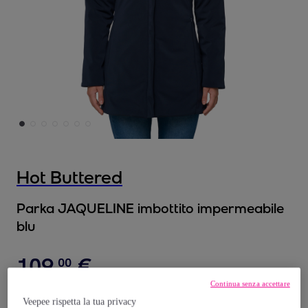
Hot Buttered
Parka JAQUELINE imbottito impermeabile
blu
109
,
€
00
Continua senza accettare
319
,
€
00
Veepee rispetta la tua privacy