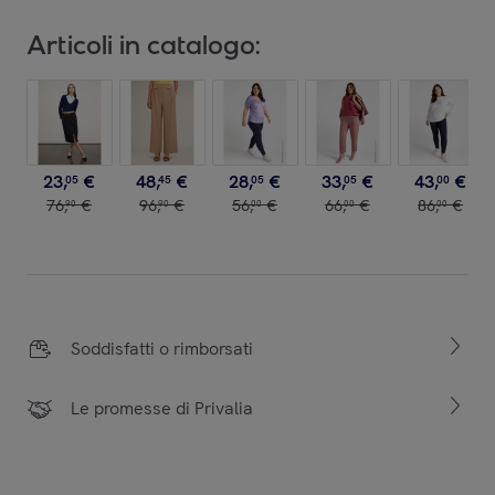
Articoli in catalogo:
23
,
€
48
,
€
28
,
€
33
,
€
43
,
€
05
45
05
05
00
76
,
€
96
,
€
56
,
€
66
,
€
86
,
€
90
90
00
00
00
Soddisfatti o rimborsati
Le promesse di Privalia