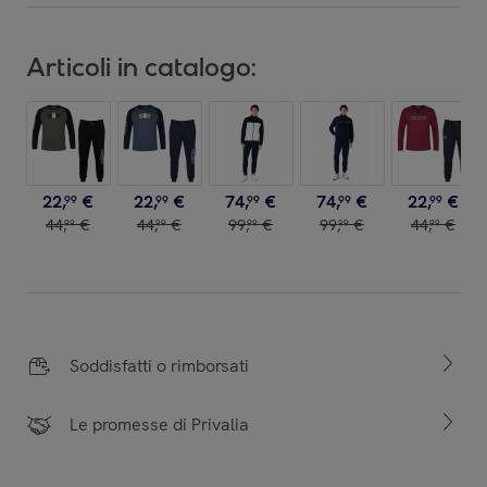
Articoli in catalogo:
22
,
€
22
,
€
74
,
€
74
,
€
22
,
€
99
99
99
99
99
44
,
€
44
,
€
99
,
€
99
,
€
44
,
€
99
99
99
99
99
Soddisfatti o rimborsati
Le promesse di Privalia