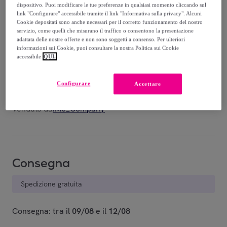
-
51
%
dispositivo. Puoi modificare le tue preferenze in qualsiasi momento cliccando sul
link "Configurare" accessibile tramite il link "Informativa sulla privacy". Alcuni
Cookie depositati sono anche necessari per il corretto funzionamento del nostro
servizio, come quelli che misurano il traffico o consentono la presentazione
adattata delle nostre offerte e non sono soggetti a consenso. Per ulteriori
informazioni sui Cookie, puoi consultare la nostra Politica sui Cookie
accessibile
QUI.
Salvia
Corallo
Art.25713
Art.25713
Configurare
Accettare
Venduto da
iMe_Company
Consegna
Spedizione gratuita
Consegna: tra il
09/08
e il
12/08