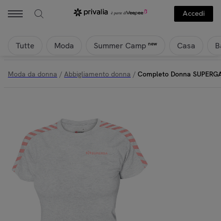
Accedi
Tutte
Moda
Casa
B
new
Summer Camp
Moda da donna
/
Abbigliamento donna
/
Completo Donna SUPERGA