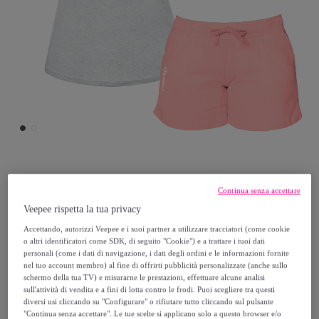
Superga
Continua senza accettare
Veepee rispetta la tua privacy
Completo Donna SUPERGA Cotone Jersey
Accettando, autorizzi Veepee e i suoi partner a utilizzare tracciatori (come cookie
Manica Corta
o altri identificatori come SDK, di seguito "Cookie") e a trattare i tuoi dati
personali (come i dati di navigazione, i dati degli ordini e le informazioni fornite
16
,
€
nel tuo account membro) al fine di offrirti pubblicità personalizzate (anche sullo
99
schermo della tua TV) e misurarne le prestazioni, effettuare alcune analisi
sull'attività di vendita e a fini di lotta contro le frodi. Puoi scegliere tra questi
diversi usi cliccando su "Configurare" o rifiutare tutto cliccando sul pulsante
34
,
€
99
"Continua senza accettare". Le tue scelte si applicano solo a questo browser e/o