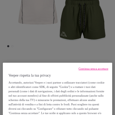
KAPPA
Continua senza accettare
Veepee rispetta la tua privacy
Completo Corto Donna KAPPA Cotone
Accettando, autorizzi Veepee e i suoi partner a utilizzare tracciatori (come cookie
Jersey
o altri identificatori come SDK, di seguito "Cookie") e a trattare i tuoi dati
personali (come i dati di navigazione, i dati degli ordini e le informazioni fornite
17
,
€
nel tuo account membro) al fine di offrirti pubblicità personalizzate (anche sullo
99
schermo della tua TV) e misurarne le prestazioni, effettuare alcune analisi
sull'attività di vendita e a fini di lotta contro le frodi. Puoi scegliere tra questi
diversi usi cliccando su "Configurare" o rifiutare tutto cliccando sul pulsante
34
,
€
99
"Continua senza accettare". Le tue scelte si applicano solo a questo browser e/o