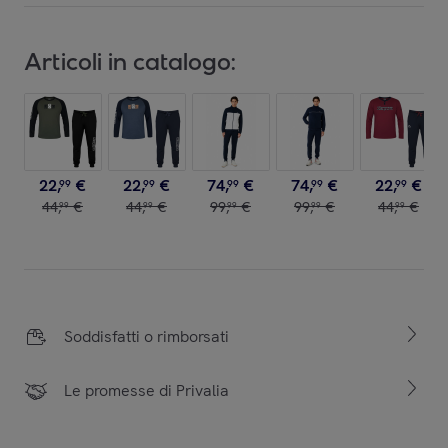
Articoli in catalogo:
22
,
€
22
,
€
74
,
€
74
,
€
22
,
€
99
99
99
99
99
44
,
€
44
,
€
99
,
€
99
,
€
44
,
€
99
99
99
99
99
Soddisfatti o rimborsati
Le promesse di Privalia