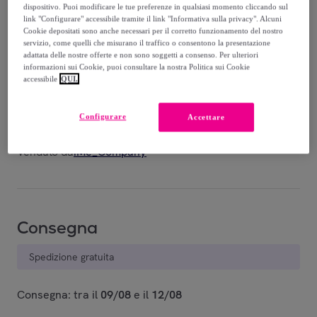
-
48
%
dispositivo. Puoi modificare le tue preferenze in qualsiasi momento cliccando sul
link "Configurare" accessibile tramite il link "Informativa sulla privacy". Alcuni
Cookie depositati sono anche necessari per il corretto funzionamento del nostro
servizio, come quelli che misurano il traffico o consentono la presentazione
adattata delle nostre offerte e non sono soggetti a consenso. Per ulteriori
informazioni sui Cookie, puoi consultare la nostra Politica sui Cookie
accessibile
QUI.
Navy
Verde
Art.26265
Militare
Configurare
Accettare
Art.26265
Venduto da
iMe_Company
Consegna
Spedizione gratuita
Consegna: tra il
09/08
e il
12/08