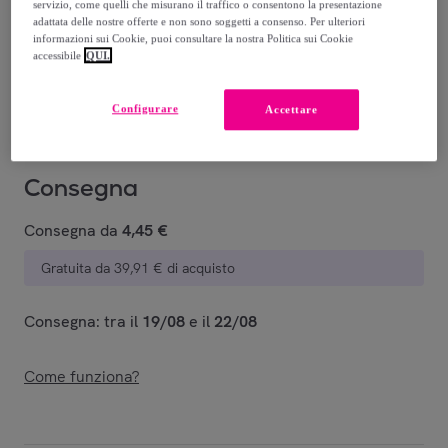
-
49
%
servizio, come quelli che misurano il traffico o consentono la presentazione
adattata delle nostre offerte e non sono soggetti a consenso. Per ulteriori
Guida alle taglie
informazioni sui Cookie, puoi consultare la nostra Politica sui Cookie
accessibile
QUI.
Venduto da
POMPEA
Configurare
Accettare
Consegna
Consegna da
4,45 €
Gratuita da 39,91 € di acquisto
Consegna: tra il
19/08
e il
22/08
Come funziona?