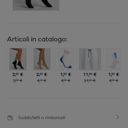
Articoli in catalogo:
2
,
€
2
,
€
1
,
€
11
,
€
1
,
€
00
25
50
00
50
3
,
€
4
,
€
4
,
€
21
,
€
4
,
€
99
49
99
99
99
Soddisfatti o rimborsati