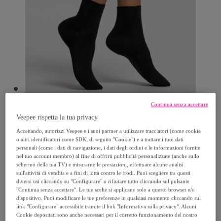
Continua senza accettare
Veepee rispetta la tua privacy
Pompea
Accettando, autorizzi Veepee e i suoi partner a utilizzare tracciatori (come cookie
o altri identificatori come SDK, di seguito "Cookie") e a trattare i tuoi dati
Calzino Isidora
personali (come i dati di navigazione, i dati degli ordini e le informazioni fornite
nel tuo account membro) al fine di offrirti pubblicità personalizzate (anche sullo
Modello:
UNICA
schermo della tua TV) e misurarne le prestazioni, effettuare alcune analisi
sull'attività di vendita e a fini di lotta contro le frodi. Puoi scegliere tra questi
diversi usi cliccando su "Configurare" o rifiutare tutto cliccando sul pulsante
2
,
€
00
"Continua senza accettare". Le tue scelte si applicano solo a questo browser e/o
dispositivo. Puoi modificare le tue preferenze in qualsiasi momento cliccando sul
link "Configurare" accessibile tramite il link "Informativa sulla privacy". Alcuni
3
,
€
99
Cookie depositati sono anche necessari per il corretto funzionamento del nostro