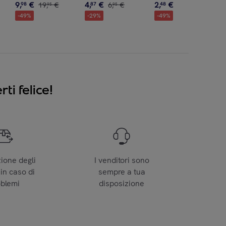
9
,
€
4
,
€
2
,
€
98
19
,
€
87
6
,
€
48
4
,
€
95
95
95
-
49
%
-
29
%
-
49
%
ti felice!
zione degli
I venditori sono
 in caso di
sempre a tua
oblemi
disposizione