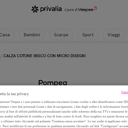
Casa
Bambini
Scarpe
Sport
Viaggi
/
CALZA COTONE IBISCO CON MICRO DISEGNI
Pompea
Cont
etta la tua privacy
CALZA COTONE IBISCO CON MIC
torizzi Veepee e i suoi partner a utilizzare tracciatori (come cookie o altri identificatori come SD
trattare i tuoi dati personali (come i dati di navigazione, i dati degli ordini e le informazioni forni
1
,
€
79
) al fine di offrirti pubblicità personalizzate (anche sullo schermo della tua TV) e misurarne le 
ne analisi sull'attività di vendita e a fini di lotta contro le frodi. Puoi scegliere tra questi diversi u
o rifiutare tutto cliccando sul pulsante "Continua senza accettare". Le tue scelte si applicano sol
5
,
€
95
o. Puoi modificare le tue preferenze in qualsiasi momento cliccando sul link "Configurare" accessib