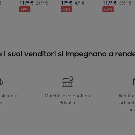
11
,
€
1
,
€
11
,
€
€
00
21
,
€
50
4
,
€
99
39
,
€
99
99
95
-
49
%
-
69
%
-
69
%
e i suoi venditori si impegnano a render
sicuro al
Marchi selezionati da
Restitu
0%
Privalia
articoli
pr