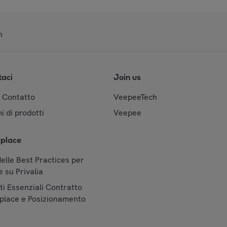
n
taci
Join us
& Contatto
VeepeeTech
i di prodotti
Veepee
place
elle Best Practices per
 su Privalia
i Essenziali Contratto
place e Posizionamento