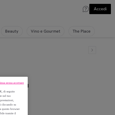
Accedi
Beauty
Vino e Gourmet
The Place
inua senza accettare
RO DISEGNI
K, di seguito
te nel tuo
prestazioni,
si cliccando su
o a questo browser
ile tramite il