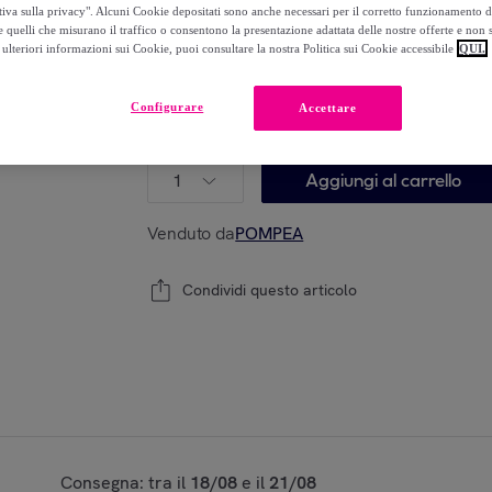
-
69
%
tiva sulla privacy". Alcuni Cookie depositati sono anche necessari per il corretto funzionamento d
 quelli che misurano il traffico o consentono la presentazione adattata delle nostre offerte e non 
ulteriori informazioni sui Cookie, puoi consultare la nostra Politica sui Cookie accessibile
QUI.
Guida alle taglie
Configurare
Accettare
Modello:
UNICA
1
Aggiungi al carrello
Venduto da
POMPEA
Condividi questo articolo
Consegna: tra il
18/08
e il
21/08