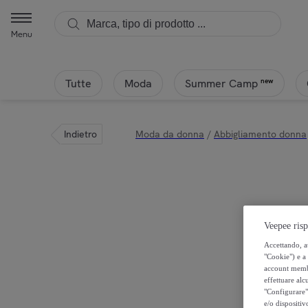
Menu
Tutte
Moda
new
Summer Camp
Indietro
Moda da donna
/
Abbigliamento donna
Veepee risp
Accettando, au
"Cookie") e a 
account membro
effettuare alcu
"Configurare" 
e/o dispositiv