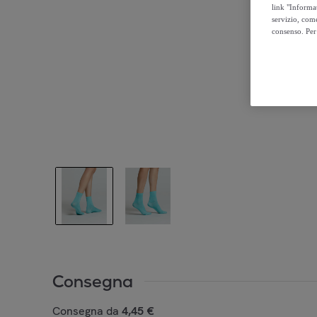
link "Informa
servizio, come
consenso. Per 
Consegna
Consegna da
4,45 €