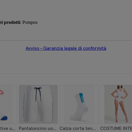
i prodotti
: Pompea
Avviso – Garanzia legale di conformità
ctive up Go
Pantaloncino uomo no stress cotone
Calza corta tennis unisex Napoli
COSTUME INT