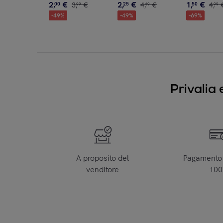
2
,
€
2
,
€
1
,
€
00
3
,
€
25
4
,
€
50
4
,
99
49
99
-
49
%
-
49
%
-
69
%
Privalia 
A proposito del
Pagamento 
venditore
10