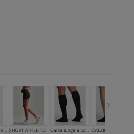
ERO VENICE BEACH
SHORT ATHLETIC
Calza lunga a coste in microfibra ultra
CALZINO LUPINO C