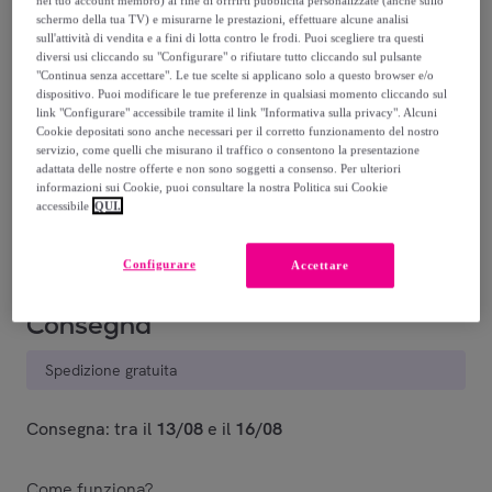
nel tuo account membro) al fine di offrirti pubblicità personalizzate (anche sullo
schermo della tua TV) e misurarne le prestazioni, effettuare alcune analisi
sull'attività di vendita e a fini di lotta contro le frodi. Puoi scegliere tra questi
diversi usi cliccando su "Configurare" o rifiutare tutto cliccando sul pulsante
"Continua senza accettare". Le tue scelte si applicano solo a questo browser e/o
dispositivo. Puoi modificare le tue preferenze in qualsiasi momento cliccando sul
link "Configurare" accessibile tramite il link "Informativa sulla privacy". Alcuni
Cookie depositati sono anche necessari per il corretto funzionamento del nostro
Nero
Bianco
Multicolore
servizio, come quelli che misurano il traffico o consentono la presentazione
adattata delle nostre offerte e non sono soggetti a consenso. Per ulteriori
informazioni sui Cookie, puoi consultare la nostra Politica sui Cookie
Venduto da
AZZETA
accessibile
QUI.
Configurare
Accettare
Consegna
Spedizione gratuita
Consegna: tra il
13/08
e il
16/08
Come funziona?