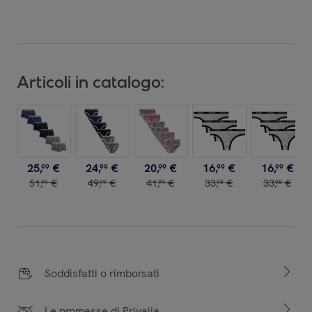
Articoli in catalogo:
25
,
€
24
,
€
20
,
€
16
,
€
16
,
€
99
99
99
99
99
51
,
€
49
,
€
41
,
€
33
,
€
33
,
€
99
99
99
98
98
Soddisfatti o rimborsati
Le promesse di Privalia