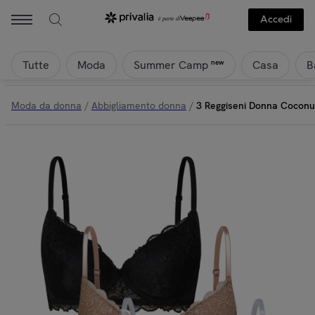
Accedi
Tutte
Moda
Casa
B
new
Summer Camp
Moda da donna
/
Abbigliamento donna
/
3 Reggiseni Donna Coconu