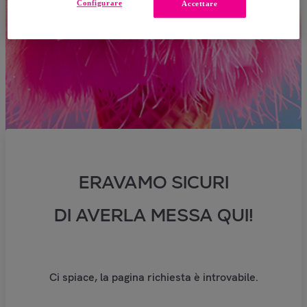
Configurare
Accettare
ERAVAMO SICURI
DI AVERLA MESSA QUI!
Ci spiace, la pagina richiesta è introvabile.