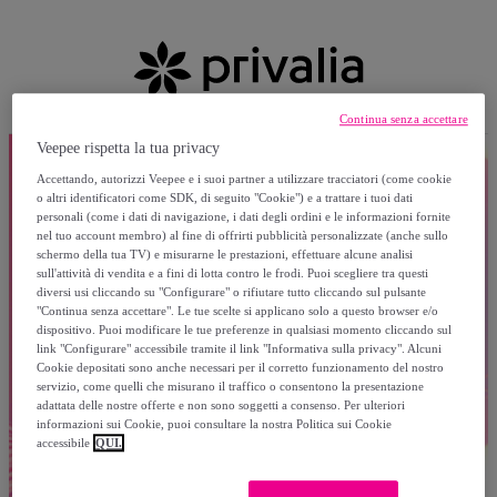
Continua senza accettare
Veepee rispetta la tua privacy
Accettando, autorizzi Veepee e i suoi partner a utilizzare tracciatori (come cookie
o altri identificatori come SDK, di seguito "Cookie") e a trattare i tuoi dati
personali (come i dati di navigazione, i dati degli ordini e le informazioni fornite
nel tuo account membro) al fine di offrirti pubblicità personalizzate (anche sullo
schermo della tua TV) e misurarne le prestazioni, effettuare alcune analisi
sull'attività di vendita e a fini di lotta contro le frodi. Puoi scegliere tra questi
diversi usi cliccando su "Configurare" o rifiutare tutto cliccando sul pulsante
"Continua senza accettare". Le tue scelte si applicano solo a questo browser e/o
dispositivo. Puoi modificare le tue preferenze in qualsiasi momento cliccando sul
link "Configurare" accessibile tramite il link "Informativa sulla privacy". Alcuni
Cookie depositati sono anche necessari per il corretto funzionamento del nostro
servizio, come quelli che misurano il traffico o consentono la presentazione
adattata delle nostre offerte e non sono soggetti a consenso. Per ulteriori
informazioni sui Cookie, puoi consultare la nostra Politica sui Cookie
accessibile
QUI.