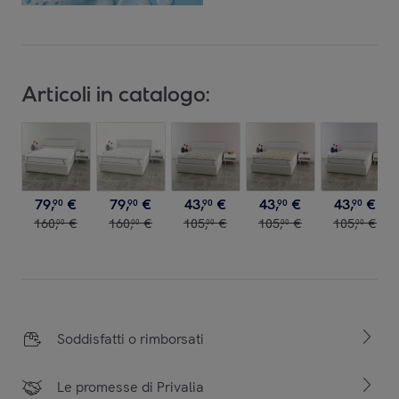
Articoli in catalogo:
79
,
€
79
,
€
43
,
€
43
,
€
43
,
€
90
90
90
90
90
160
,
€
160
,
€
105
,
€
105
,
€
105
,
€
00
00
00
00
00
Soddisfatti o rimborsati
Le promesse di Privalia