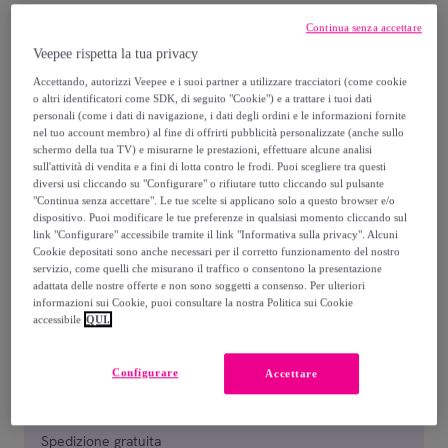
36
,
€
90
Continua senza accettare
Veepee rispetta la tua privacy
80
,
€
00
-
53
%
Accettando, autorizzi Veepee e i suoi partner a utilizzare tracciatori (come cookie
o altri identificatori come SDK, di seguito "Cookie") e a trattare i tuoi dati
personali (come i dati di navigazione, i dati degli ordini e le informazioni fornite
nel tuo account membro) al fine di offrirti pubblicità personalizzate (anche sullo
schermo della tua TV) e misurarne le prestazioni, effettuare alcune analisi
sull'attività di vendita e a fini di lotta contro le frodi. Puoi scegliere tra questi
diversi usi cliccando su "Configurare" o rifiutare tutto cliccando sul pulsante
"Continua senza accettare". Le tue scelte si applicano solo a questo browser e/o
dispositivo. Puoi modificare le tue preferenze in qualsiasi momento cliccando sul
SABBIA
GRIGIO
OTTANIO
ROSA
BLU
G
link "Configurare" accessibile tramite il link "Informativa sulla privacy". Alcuni
CHIARO
ANTICO
S
Cookie depositati sono anche necessari per il corretto funzionamento del nostro
servizio, come quelli che misurano il traffico o consentono la presentazione
adattata delle nostre offerte e non sono soggetti a consenso. Per ulteriori
Venduto da
Datex-Trade
informazioni sui Cookie, puoi consultare la nostra Politica sui Cookie
accessibile
QUI.
Configurare
Accettare
Consegna
Spedizione gratuita