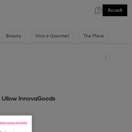
Accedi
Beauty
Vino e Gourmet
The Place
e Ullow InnovaGoods
inua senza accettare