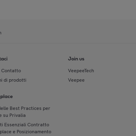
n
taci
Join us
& Contatto
VeepeeTech
i di prodotti
Veepee
place
elle Best Practices per
 su Privalia
i Essenziali Contratto
place e Posizionamento