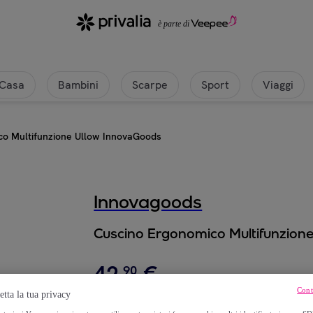
Casa
Bambini
Scarpe
Sport
Viaggi
co Multifunzione Ullow InnovaGoods
Innovagoods
Cuscino Ergonomico Multifunzion
42
,
€
90
Cont
etta la tua privacy
106
,
€
90