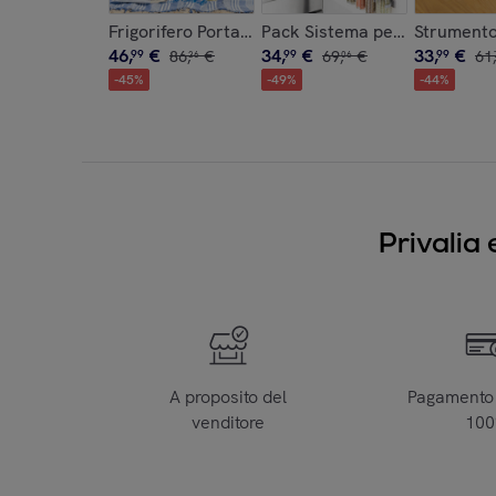
Frigorifero Portatile Rigido Lilty InnovaGoods 15 
Pack Sistema per Organizzare
Strumento
46
,
€
34
,
€
33
,
€
99
86
,
€
99
69
,
€
99
61
,
36
06
-
45
%
-
49
%
-
44
%
Privalia 
A proposito del
Pagamento 
venditore
10