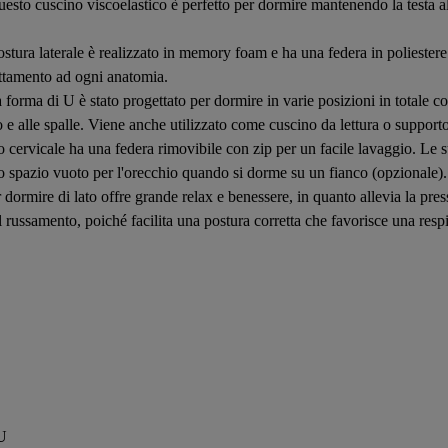
 Questo cuscino viscoelastico è perfetto per dormire mantenendo la testa a
ostura laterale è realizzato in memory foam e ha una federa in poliester
ttamento ad ogni anatomia.
a forma di U è stato progettato per dormire in varie posizioni in totale 
e alle spalle. Viene anche utilizzato come cuscino da lettura o supporto 
o cervicale ha una federa rimovibile con zip per un facile lavaggio. Le 
 uno spazio vuoto per l'orecchio quando si dorme su un fianco (opzionale).
er dormire di lato offre grande relax e benessere, in quanto allevia la pr
l russamento, poiché facilita una postura corretta che favorisce una resp
 U