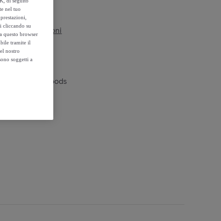
K, di seguito
te nel tuo
prestazioni,
si cliccando su
vedi le condizioni
,
o a questo browser
ile tramite il
el nostro
sono soggetti a
 Ullow InnovaGoods