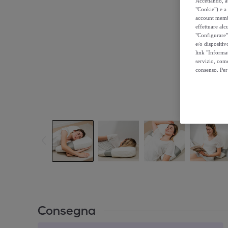
Accettando, au
"Cookie") e a 
account membro
effettuare alcu
"Configurare" 
e/o dispositiv
link "Informa
servizio, come
consenso. Per 
Consegna