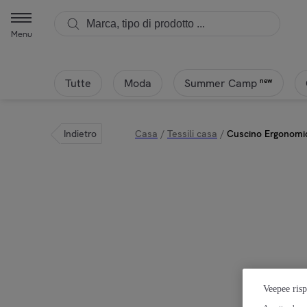
Menu
Tutte
Moda
new
Summer Camp
Indietro
Casa
/
Tessili casa
/
Cuscino Ergonomi
Veepee risp