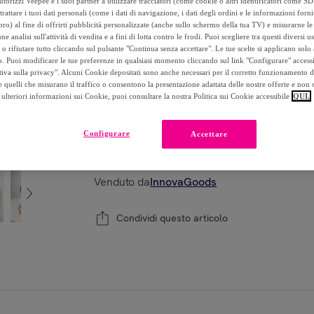
torizzi Veepee e i suoi partner a utilizzare tracciatori (come cookie o altri identificatori come SD
-
59
%
trattare i tuoi dati personali (come i dati di navigazione, i dati degli ordini e le informazioni forni
) al fine di offrirti pubblicità personalizzate (anche sullo schermo della tua TV) e misurarne le 
ne analisi sull'attività di vendita e a fini di lotta contro le frodi. Puoi scegliere tra questi diversi u
Recupero del tuo vecchio prodotto possibile
o rifiutare tutto cliccando sul pulsante "Continua senza accettare". Le tue scelte si applicano sol
o. Puoi modificare le tue preferenze in qualsiasi momento cliccando sul link "Configurare" accessib
tiva sulla privacy". Alcuni Cookie depositati sono anche necessari per il corretto funzionamento d
 quelli che misurano il traffico o consentono la presentazione adattata delle nostre offerte e non 
ulteriori informazioni sui Cookie, puoi consultare la nostra Politica sui Cookie accessibile
QUI.
Modello:
Cuscino Ergonomico Multifunzione
Configurare
Accettare
1
Aggiungi al carrello
Venduto da
InnovaGoods
Condividi questo articolo