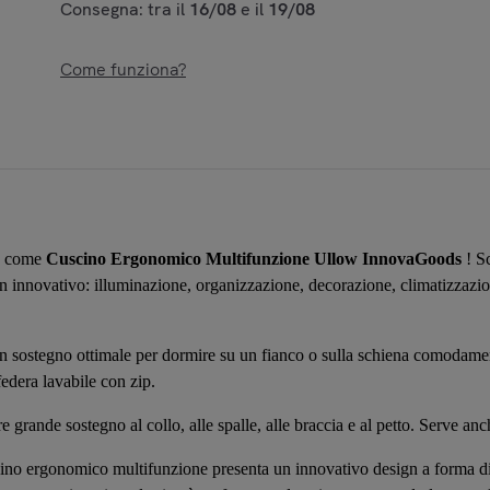
Consegna: tra il
16/08
e il
19/08
Come funziona?
a, come
Cuscino Ergonomico Multifunzione Ullow InnovaGoods
! S
gn innovativo: illuminazione, organizzazione, decorazione, climatizzazion
 sostegno ottimale per dormire su un fianco o sulla schiena comodament
federa lavabile con zip.
 grande sostegno al collo, alle spalle, alle braccia e al petto. Serve an
scino ergonomico multifunzione presenta un innovativo design a forma d