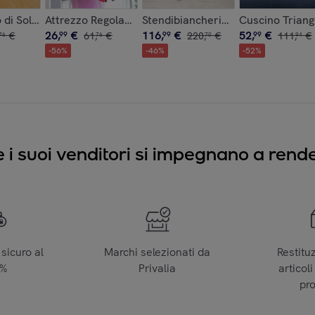
L
 Spezie Adesivo e Divisibile InnovaGoods (2 unità)
 di Sollevamento e Trasporto HeavEasy InnovaGoods 5 Pezzi
Attrezzo Regolabile per Esercitare le Braccia con Re
Stendibiancheria elettrico piegh
Cuscino Triang
26
,
€
116
,
€
52
,
€
€
99
61
,
€
99
220
,
€
99
111
,
€
76
76
70
94
-
56
%
-
46
%
-
52
%
e i suoi venditori si impegnano a render
sicuro al
Marchi selezionati da
Restitu
0%
Privalia
articoli
pr