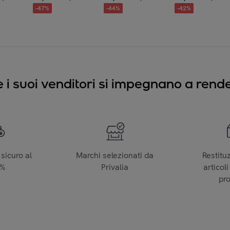
-
47
%
-
44
%
-
42
%
e i suoi venditori si impegnano a render
sicuro al
Marchi selezionati da
Restitu
0%
Privalia
articoli
pr