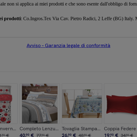
uale non si applica ai miei prodotti e che sono esente dall'obbligo di for
i prodotti
: Co.Ingros.Tex Via Cav. Pietro Radici, 2 Leffe (BG) Italy. 
Avviso – Garanzia legale di conformità
a Azzurro
pico
Invernale 300gr Calcio Rosso
Completo Lenzuola Flanella Inverno Polare Beige
Tovaglia Stampa Digitale 100% Co
Coppia Federe 
40
,
€
26
,
€
19
,
€
1
,
€
90
77
,
€
90
48
,
€
90
34
,
€
90
90
90
90