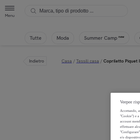
Menu
Tutte
Moda
new
Summer Camp
Indietro
Casa
/
Tessili casa
/
Copriletto Piquet
Veepee risp
Accettando, au
"Cookie") e a 
account membro
effettuare alcu
"Configurare" 
e/o dispositiv