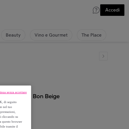
Accedi
Beauty
Vino e Gourmet
The Place
inua senza accettare
 Disegno Bon Bon Beige
K, di seguito
te nel tuo
prestazioni,
si cliccando su
o a questo browser
ile tramite il