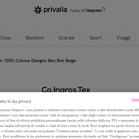
Casa
Bambini
Scarpe
Sport
Viaggi
 In 100% Cotone Disegno Bon Bon Beige
Co.Ingros.Tex
Cont
etta la tua privacy
Copriletto Piquet In 100% Cotone
torizzi Veepee e i suoi partner a utilizzare tracciatori (come cookie o altri identificatori come SD
trattare i tuoi dati personali (come i dati di navigazione, i dati degli ordini e le informazioni forni
A partire da
) al fine di offrirti pubblicità personalizzate (anche sullo schermo della tua TV) e misurarne le 
27
,
€
ne analisi sull'attività di vendita e a fini di lotta contro le frodi. Puoi scegliere tra questi diversi u
90
o rifiutare tutto cliccando sul pulsante "Continua senza accettare". Le tue scelte si applicano sol
o. Puoi modificare le tue preferenze in qualsiasi momento cliccando sul link "Configurare" accessib