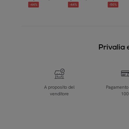
-
44
%
-
44
%
-
50
%
Privalia 
A proposito del
Pagamento 
venditore
10