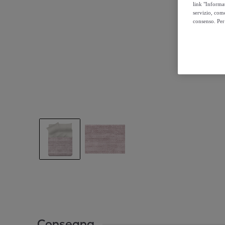
link "Informa
servizio, come
consenso. Per 
Consegna