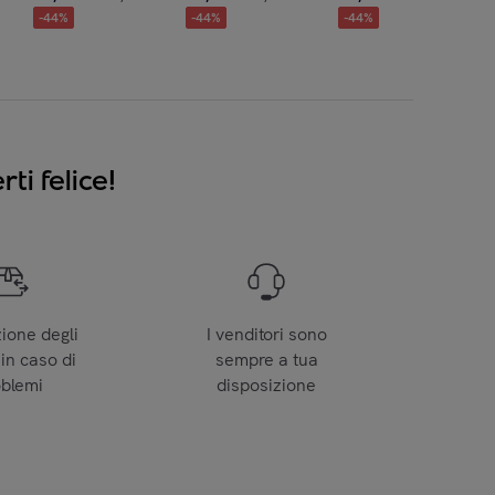
-
44
%
-
44
%
-
44
%
ti felice!
zione degli
I venditori sono
 in caso di
sempre a tua
oblemi
disposizione