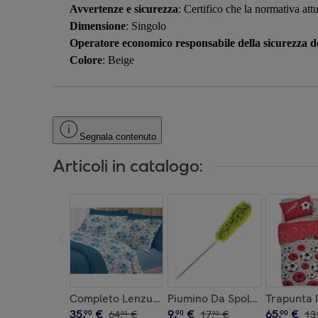
Avvertenze e sicurezza
: Certifico che la normativa att
Dimensione
: Singolo
Operatore economico responsabile della sicurezza de
Colore
: Beige
Segnala contenuto
Articoli in catalogo:
Completo Lenzuola 100% Cotone Linea 3027 Ros
Piumino Da Spolvero Telesco
Trapunta 
35
,
€
9
,
€
65
,
€
90
64
,
€
90
17
,
€
90
13
90
90