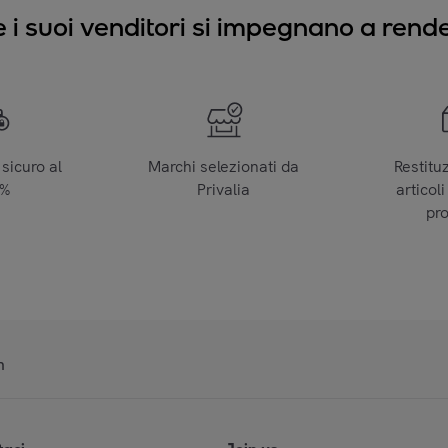
e i suoi venditori si impegnano a render
sicuro al
Marchi selezionati da
Restitu
0%
Privalia
articoli
pr
n