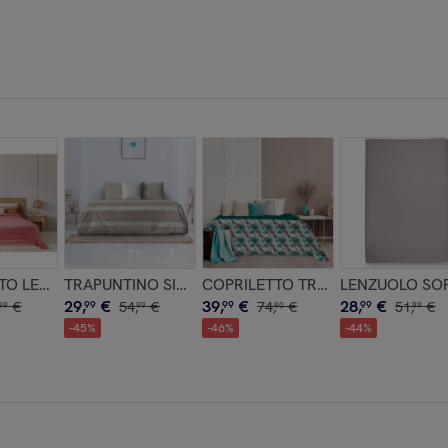
ERE BLU
IMONIALE IN COTONE 60 FILI TINTA UNITA COL.BEIGE
TO LETTO SINGOLO FRAGOLA MEZZA STAGIONE TINTA UNITA 
TRAPUNTINO SINGOLO DIS.INGRID STRIPES 3 BEIGE 
COPRILETTO TRAPUNTATO MATRIMO
LENZUOLO SOPR
29
,
€
39
,
€
28
,
€
€
99
54
,
€
99
74
,
€
99
51
,
€
99
99
90
99
-
45
%
-
46
%
-
44
%