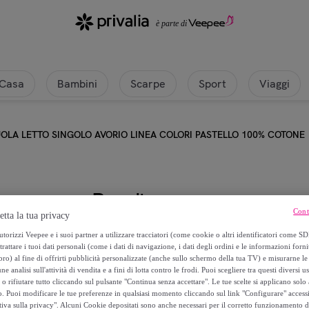
Casa
Bambini
Scarpe
Sport
Viaggi
LA LETTO SINGOLO AVORIO LINEA COLORI PASTELLO 100% COTONE
Royaltex
Cont
etta la tua privacy
COMPLETO LENZUOLA LETTO SI
torizzi Veepee e i suoi partner a utilizzare tracciatori (come cookie o altri identificatori come SD
PASTELLO 100% COTONE
trattare i tuoi dati personali (come i dati di navigazione, i dati degli ordini e le informazioni forni
) al fine di offrirti pubblicità personalizzate (anche sullo schermo della tua TV) e misurarne le 
ne analisi sull'attività di vendita e a fini di lotta contro le frodi. Puoi scegliere tra questi diversi u
29
,
€
99
o rifiutare tutto cliccando sul pulsante "Continua senza accettare". Le tue scelte si applicano sol
o. Puoi modificare le tue preferenze in qualsiasi momento cliccando sul link "Configurare" accessib
tiva sulla privacy". Alcuni Cookie depositati sono anche necessari per il corretto funzionamento d