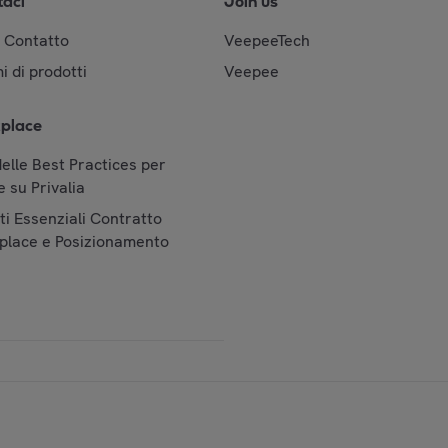
taci
Join us
& Contatto
VeepeeTech
i di prodotti
Veepee
place
elle Best Practices per
 su Privalia
i Essenziali Contratto
place e Posizionamento