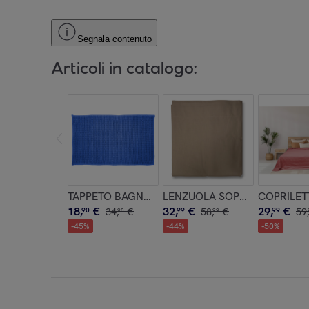
Segnala contenuto
Articoli in catalogo:
TAPPETO BAGNO SCENDI DOCCIA 100% POLIEST
LENZUOLA SOPRA LETTO MATR
COPRILET
18
,
€
32
,
€
29
,
€
90
34
,
€
99
58
,
€
99
59
,
90
99
-
45
%
-
44
%
-
50
%