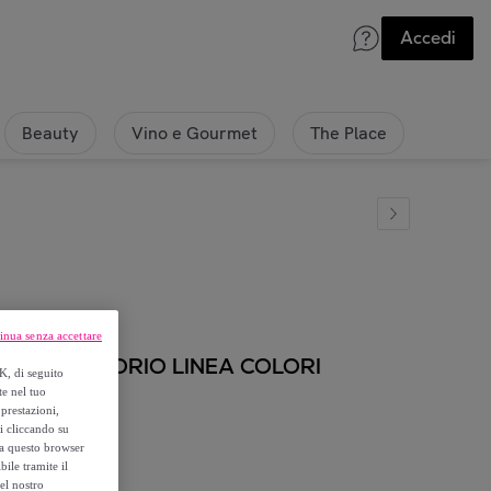
Accedi
Beauty
Vino e Gourmet
The Place
inua senza accettare
NGOLO AVORIO LINEA COLORI
K, di seguito
te nel tuo
prestazioni,
si cliccando su
o a questo browser
ile tramite il
el nostro