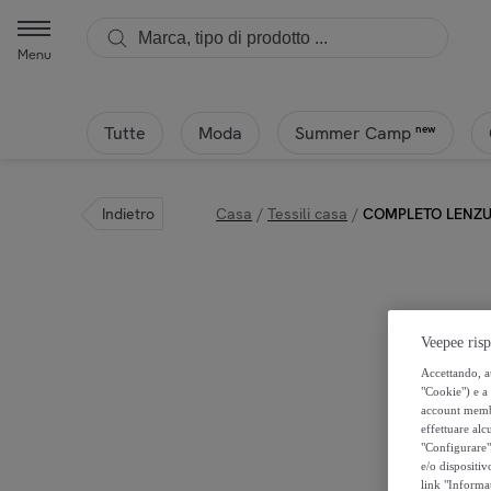
Menu
Tutte
Moda
new
Summer Camp
Indietro
Casa
/
Tessili casa
/
COMPLETO LENZUO
Veepee risp
Accettando, au
"Cookie") e a 
account membro
effettuare alcu
"Configurare" 
e/o dispositiv
link "Informa