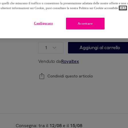
54
,
€
90
 quelli che misurano il traffico o consentono la presentazione adattata delle nostre offerte e non 
ulteriori informazioni sui Cookie, puoi consultare la nostra Politica sui Cookie accessibile
QUI.
-
45
%
Configurare
Accettare
Modello:
Singolo
1
Aggiungi al carrello
Venduto da
Royaltex
Condividi questo articolo
Consegna: tra il
12/08
e il
15/08