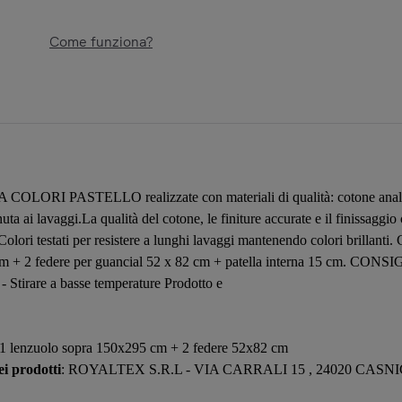
Come funziona?
EA COLORI PASTELLO realizzate con materiali di qualità: cotone analler
uta ai lavaggi.La qualità del cotone, le finiture accurate e il finissaggio 
. Colori testati per resistere a lunghi lavaggi mantenendo colori brilla
 cm + 2 federe per guancial 52 x 82 cm + patella interna 15 cm. CON
 Stirare a basse temperature Prodotto e
+ 1 lenzuolo sopra 150x295 cm + 2 federe 52x82 cm
i prodotti
: ROYALTEX S.R.L - VIA CARRALI 15 , 24020 CASNI