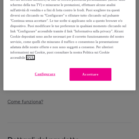
73
,
€
90
schermo della tua TV) e misurarne le prestazioni, effettuare alcune analisi
-
44
%
sull'attività di vendita e a fini di lotta contro le frodi. Puoi scegliere tra questi
diversi usi cliccando su "Configurare" o rifiutare tutto cliccando sul pulsante
Venduto da
Co.Ingros.Tex
"Continua senza accettare". Le tue scelte si applicano solo a questo browser e/o
dispositivo. Puoi modificare le tue preferenze in qualsiasi momento cliccando sul
link "Configurare" accessibile tramite il link "Informativa sulla privacy". Alcuni
Cookie depositati sono anche necessari per il corretto funzionamento del nostro
servizio, come quelli che misurano il traffico o consentono la presentazione
adattata delle nostre offerte e non sono soggetti a consenso. Per ulteriori
informazioni sui Cookie, puoi consultare la nostra Politica sui Cookie
Consegna
accessibile
QUI.
Spedizione gratuita
Configurare
Accettare
Consegna: tra il
25/08
e il
28/08
Come funziona?