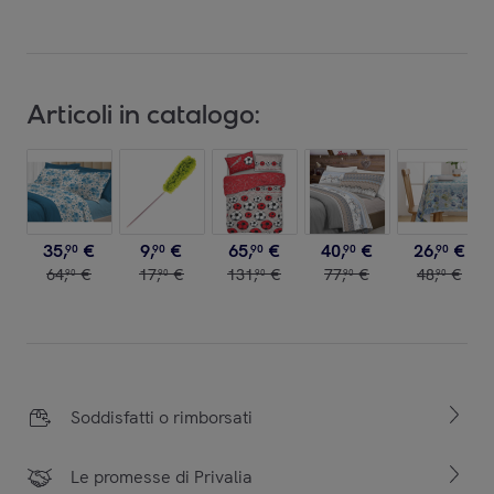
Articoli in catalogo:
35
,
€
9
,
€
65
,
€
40
,
€
26
,
€
90
90
90
90
90
64
,
€
17
,
€
131
,
€
77
,
€
48
,
€
90
90
90
90
90
Soddisfatti o rimborsati
Le promesse di Privalia