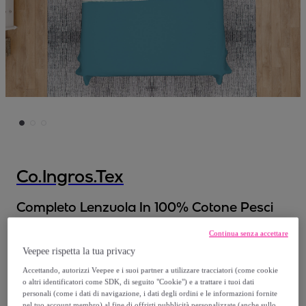
Co.Ingros.Tex
Completo Lenzuola In 100% Cotone Pesci
Azzurro GI
Continua senza accettare
Veepee rispetta la tua privacy
A partire da
Accettando, autorizzi Veepee e i suoi partner a utilizzare tracciatori (come cookie
40
,
€
90
o altri identificatori come SDK, di seguito "Cookie") e a trattare i tuoi dati
personali (come i dati di navigazione, i dati degli ordini e le informazioni fornite
nel tuo account membro) al fine di offrirti pubblicità personalizzate (anche sullo