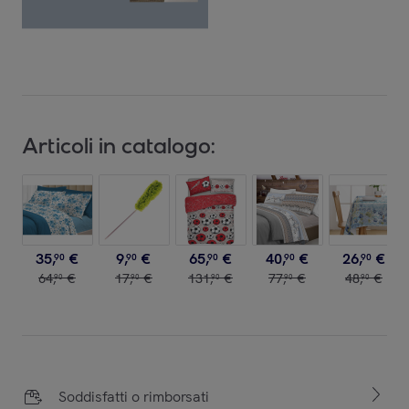
Articoli in catalogo:
35
,
€
9
,
€
65
,
€
40
,
€
26
,
€
90
90
90
90
90
64
,
€
17
,
€
131
,
€
77
,
€
48
,
€
90
90
90
90
90
Soddisfatti o rimborsati