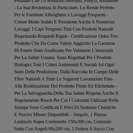
Pettinato Che Lo Rendono Morbido, Fresco, Resistente
- La Sua Resistenza In Particolare, Lo Rende Perfetto
Per le Forniture Alberghiere e Lavaggi Frequenti -
Colore Molto Solido E Resistente Anche A Numerosi
Lavaggi. I Capi Vengono Tinti Con Prodotti Naturali
Rispettando Requisiti Rigidi - Certificazione Oeko-Tex:
Prodotto Che Ha Come Valore Aggiunto La Garanzia
Di Essere Stato Analizzato Per Valutarne L'innocuità
Per La Salute Umana. Sono Rispettati Per I Prodotti
Biologici Tutti I Criteri Ambientali E Sociali Ad Ogni
Stato Della Produzione, Dalla Raccolta In Campo Delle
Fibre Naturali A Tutte Le Seguenti Lavorazioni Fino
Alla Realizzazione Del Prodotto Finito Ed Etichettato -
Per La Salvaguardia Della Tua Salute Rispetta Anche Il
Regolamento Reach Per Cui I Coloranti Utilizzati Nella
Stampa Sono Certificati E Privi Di Sostanze Chimiche
E Nocive Misure Disponibili: - Singolo, 1 Piazza:
Lenzuolo Sopra Cordonetto 150x300 cm, Lenzuolo
Sotto Con Angoli 90x200 cm, 1 Federa A Sacco Con