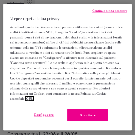
93
,
€
90
-
44
%
Continua senza accettare
Veepee rispetta la tua privacy
Accettando, autorizzi Veepee e i suoi partner a utilizzare tracciatori (come cookie
o altri identificatori come SDK, di seguito "Cookie") e a trattare i tuoi dati
personali (come i dati di navigazione, i dati degli ordini e le informazioni fornite
nel tuo account membro) al fine di offrirti pubblicità personalizzate (anche sullo
schermo della tua TV) e misurarne le prestazioni, effettuare alcune analisi
Azzurro
Grigio
Bianco
Verde
Tortora
sull'attività di vendita e a fini di lotta contro le frodi. Puoi scegliere tra questi
diversi usi cliccando su "Configurare" o rifiutare tutto cliccando sul pulsante
"Continua senza accettare". Le tue scelte si applicano solo a questo browser e/o
dispositivo. Puoi modificare le tue preferenze in qualsiasi momento cliccando sul
Venduto da
Co.Ingros.Tex
link "Configurare" accessibile tramite il link "Informativa sulla privacy". Alcuni
Cookie depositati sono anche necessari per il corretto funzionamento del nostro
servizio, come quelli che misurano il traffico o consentono la presentazione
adattata delle nostre offerte e non sono soggetti a consenso. Per ulteriori
informazioni sui Cookie, puoi consultare la nostra Politica sui Cookie
accessibile
QUI.
Consegna
Configurare
Accettare
Spedizione gratuita
Consegna: tra il
23/08
e il
26/08