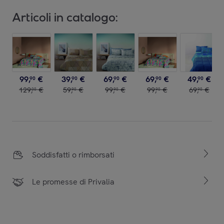
Articoli in catalogo:
99
,
€
39
,
€
69
,
€
69
,
€
49
,
€
90
90
90
90
90
129
,
€
59
,
€
99
,
€
99
,
€
69
,
€
00
90
90
90
90
Soddisfatti o rimborsati
Le promesse di Privalia