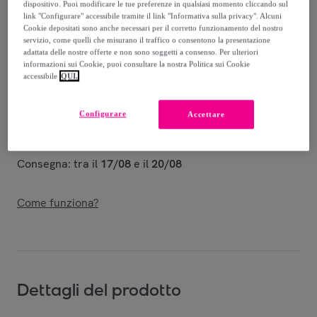
-
33
%
dispositivo. Puoi modificare le tue preferenze in qualsiasi momento cliccando sul
link "Configurare" accessibile tramite il link "Informativa sulla privacy". Alcuni
Venduto da
Camp Reve - Bassetti
Cookie depositati sono anche necessari per il corretto funzionamento del nostro
servizio, come quelli che misurano il traffico o consentono la presentazione
adattata delle nostre offerte e non sono soggetti a consenso. Per ulteriori
informazioni sui Cookie, puoi consultare la nostra Politica sui Cookie
accessibile
QUI.
Consegna
Configurare
Accettare
Consegna da
6,50 €
Consegna: tra il
17/08
e il
20/08
Come funziona?
Dettagli del prodotto