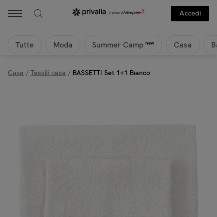
Accedi
Tutte
Moda
Casa
B
new
Summer Camp
Casa
/
Tessili casa
/
BASSETTI Set 1+1 Bianco