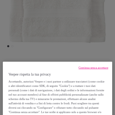
Bassetti
Continua senza accettare
Veepee rispetta la tua privacy
BASSETTI Set 1+1 Bianco
Accettando, autorizzi Veepee e i suoi partner a utilizzare tracciatori (come cookie
Modello:
BASSETTI Set 1+1 Bianco
o altri identificatori come SDK, di seguito "Cookie") e a trattare i tuoi dati
personali (come i dati di navigazione, i dati degli ordini e le informazioni fornite
nel tuo account membro) al fine di offrirti pubblicità personalizzate (anche sullo
9
,
€
95
schermo della tua TV) e misurarne le prestazioni, effettuare alcune analisi
sull'attività di vendita e a fini di lotta contro le frodi. Puoi scegliere tra questi
diversi usi cliccando su "Configurare" o rifiutare tutto cliccando sul pulsante
14
,
€
90
"Continua senza accettare". Le tue scelte si applicano solo a questo browser e/o