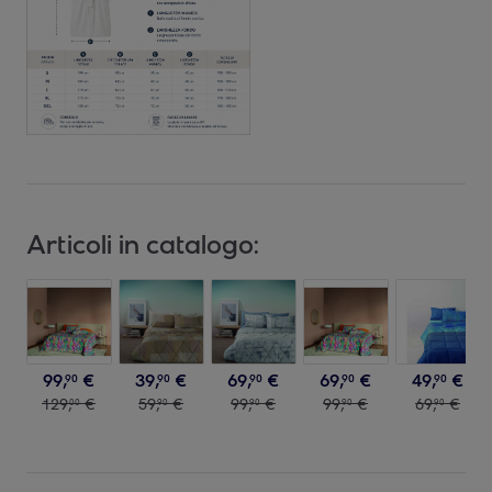
Articoli in catalogo:
99
,
€
39
,
€
69
,
€
69
,
€
49
,
€
90
90
90
90
90
129
,
€
59
,
€
99
,
€
99
,
€
69
,
€
00
90
90
90
90