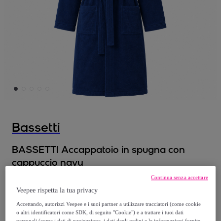
Bassetti
BASSETTI Accappatoio in spugna con
cappuccio navy
Continua senza accettare
28
,
€
90
Veepee rispetta la tua privacy
Accettando, autorizzi Veepee e i suoi partner a utilizzare tracciatori (come cookie
59
,
€
90
o altri identificatori come SDK, di seguito "Cookie") e a trattare i tuoi dati
personali (come i dati di navigazione, i dati degli ordini e le informazioni fornite