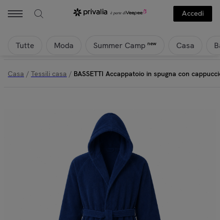
Accedi
Tutte
Moda
Casa
B
new
Summer Camp
Casa
/
Tessili casa
/
BASSETTI Accappatoio in spugna con cappucci