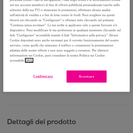
-
51
%
nel tuo account membro) al fine di offrirti pubblicità personalizzate (anche sullo
schermo della tua TV) e misurarne le prestazioni, effettuare alcune analisi
Venduto da
Camp Reve - Bassetti
sull'attività di vendita e a fini di lotta contro le frodi. Puoi scegliere tra questi
diversi usi cliccando su "Configurare" o rifiutare tutto cliccando sul pulsante
"Continua senza accettare". Le tue scelte si applicano solo a questo browser e/o
dispositivo. Puoi modificare le tue preferenze in qualsiasi momento cliccando sul
link "Configurare" accessibile tramite il link "Informativa sulla privacy". Alcuni
Cookie depositati sono anche necessari per il corretto funzionamento del nostro
Consegna
servizio, come quelli che misurano il traffico o consentono la presentazione
adattata delle nostre offerte e non sono soggetti a consenso. Per ulteriori
informazioni sui Cookie, puoi consultare la nostra Politica sui Cookie
Consegna da
6,50 €
accessibile
QUI.
Consegna: tra il
18/08
e il
21/08
Configurare
Accettare
Come funziona?
Dettagli del prodotto