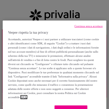
Continua senza accettare
Veepee rispetta la tua privacy
Accettando, autorizzi Veepee e i suoi partner a utilizzare tracciatori (come cookie
o altri identificatori come SDK, di seguito "Cookie") e a trattare i tuoi dati
personali (come i dati di navigazione, i dati degli ordini e le informazioni fornite
nel tuo account membro) al fine di offrirti pubblicità personalizzate (anche sullo
schermo della tua TV) e misurarne le prestazioni, effettuare alcune analisi
sull'attività di vendita e a fini di lotta contro le frodi. Puoi scegliere tra questi
diversi usi cliccando su "Configurare" o rifiutare tutto cliccando sul pulsante
"Continua senza accettare". Le tue scelte si applicano solo a questo browser e/o
dispositivo. Puoi modificare le tue preferenze in qualsiasi momento cliccando sul
link "Configurare" accessibile tramite il link "Informativa sulla privacy". Alcuni
Cookie depositati sono anche necessari per il corretto funzionamento del nostro
servizio, come quelli che misurano il traffico o consentono la presentazione
adattata delle nostre offerte e non sono soggetti a consenso. Per ulteriori
informazioni sui Cookie, puoi consultare la nostra Politica sui Cookie
accessibile
QUI.