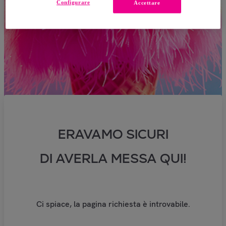
Configurare
Accettare
ERAVAMO SICURI
DI AVERLA MESSA QUI!
Ci spiace, la pagina richiesta è introvabile.