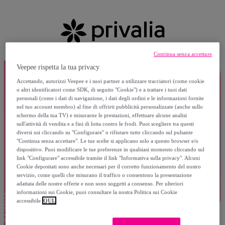
Continua senza accettare
Veepee rispetta la tua privacy
Accettando, autorizzi Veepee e i suoi partner a utilizzare tracciatori (come cookie
o altri identificatori come SDK, di seguito "Cookie") e a trattare i tuoi dati
personali (come i dati di navigazione, i dati degli ordini e le informazioni fornite
nel tuo account membro) al fine di offrirti pubblicità personalizzate (anche sullo
schermo della tua TV) e misurarne le prestazioni, effettuare alcune analisi
sull'attività di vendita e a fini di lotta contro le frodi. Puoi scegliere tra questi
diversi usi cliccando su "Configurare" o rifiutare tutto cliccando sul pulsante
"Continua senza accettare". Le tue scelte si applicano solo a questo browser e/o
dispositivo. Puoi modificare le tue preferenze in qualsiasi momento cliccando sul
link "Configurare" accessibile tramite il link "Informativa sulla privacy". Alcuni
Cookie depositati sono anche necessari per il corretto funzionamento del nostro
servizio, come quelli che misurano il traffico o consentono la presentazione
adattata delle nostre offerte e non sono soggetti a consenso. Per ulteriori
informazioni sui Cookie, puoi consultare la nostra Politica sui Cookie
accessibile
QUI.