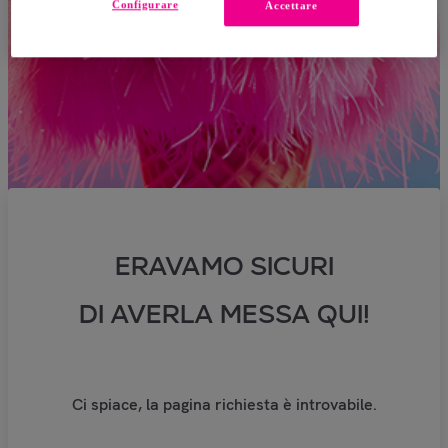
Configurare
Accettare
ERAVAMO SICURI
DI AVERLA MESSA QUI!
Ci spiace, la pagina richiesta è introvabile.