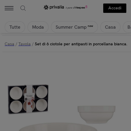
Accedi
Tutte
Moda
Casa
B
new
Summer Camp
Casa
/
Tavola
/
Set di 6 ciotole per antipasti in porcellana bianca.