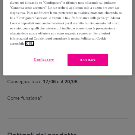
29
,
€
99
diversi usi cliccando su "Configurare" o rifiutare tutto cliccando sul pulsante
"Continua senza accettare". Le tue scelte si applicano solo a questo browser e/o
-
43
%
dispositivo. Puoi modificare le tue preferenze in qualsiasi momento cliccando sul
link "Configurare" accessibile tramite il link "Informativa sulla privacy". Alcuni
Venduto da
EMPRENDIMIENTOS URBANOS
Cookie depositati sono anche necessari per il corretto funzionamento del nostro
servizio, come quelli che misurano il traffico o consentono la presentazione
adattata delle nostre offerte e non sono soggetti a consenso. Per ulteriori
informazioni sui Cookie, puoi consultare la nostra Politica sui Cookie
accessibile
QUI.
Consegna
Configurare
Accettare
Spedizione gratuita
Consegna: tra il
17/08
e il
20/08
Come funziona?