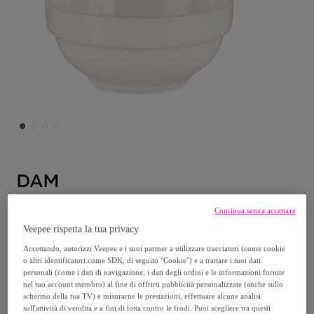
DAM
Set di 6 ciotole per antipasti in porcellana
Continua senza accettare
bianca.
Veepee rispetta la tua privacy
Modello:
UNICA
Accettando, autorizzi Veepee e i suoi partner a utilizzare tracciatori (come cookie
o altri identificatori come SDK, di seguito "Cookie") e a trattare i tuoi dati
personali (come i dati di navigazione, i dati degli ordini e le informazioni fornite
16
,
€
99
nel tuo account membro) al fine di offrirti pubblicità personalizzate (anche sullo
schermo della tua TV) e misurarne le prestazioni, effettuare alcune analisi
sull'attività di vendita e a fini di lotta contro le frodi. Puoi scegliere tra questi