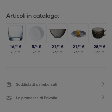
Articoli in catalogo:
16
,
€
5
,
€
21
,
€
21
,
€
28
,
€
32
76
12
12
80
20
,
€
7
,
€
26
,
€
26
,
€
36
,
€
40
20
40
40
00
Soddisfatti o rimborsati
Le promesse di Privalia