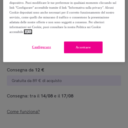
dispositivo. Puoi modificare le tue preferenze in qualsiasi momento cliccando sul
link "Configurare" accessibile tramite il link "Informativa sulla privacy". Alcuni
10
,
€
20
Cookie depositati sono anche necessari per il corretto funzionamento del nostro
-
20
%
servizio, come quelli che misurano il traffico o consentono la presentazione
adattata delle nostre offerte e non sono soggetti a consenso. Per ulteriori
Venduto da
La Table d'Arc
informazioni sui Cookie, puoi consultare la nostra Politica sui Cookie
accessibile
QUI.
Configurare
Accettare
Consegna
Consegna da
12 €
Gratuita da 89 € di acquisto
Consegna: tra il
14/08
e il
17/08
Come funziona?