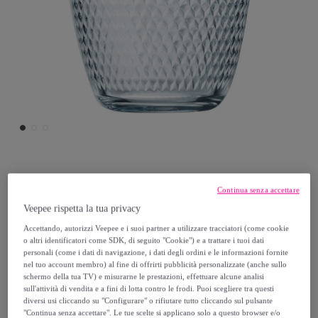
Luminarc
Continua senza accettare
Veepee rispetta la tua privacy
Set di 6 bicchieri da acqua 31 cl Concepto
Accettando, autorizzi Veepee e i suoi partner a utilizzare tracciatori (come cookie
Pampille - Luminarc
o altri identificatori come SDK, di seguito "Cookie") e a trattare i tuoi dati
Modello:
Set di 6 bicchieri da acqua 31 cl
personali (come i dati di navigazione, i dati degli ordini e le informazioni fornite
nel tuo account membro) al fine di offrirti pubblicità personalizzate (anche sullo
Concepto Pampille - Luminarc
schermo della tua TV) e misurarne le prestazioni, effettuare alcune analisi
sull'attività di vendita e a fini di lotta contro le frodi. Puoi scegliere tra questi
diversi usi cliccando su "Configurare" o rifiutare tutto cliccando sul pulsante
8
,
€
16
"Continua senza accettare". Le tue scelte si applicano solo a questo browser e/o