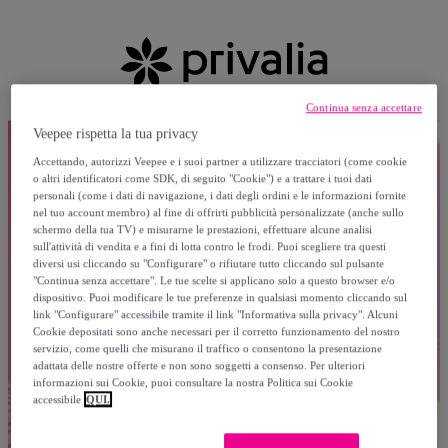
Continua senza accettare
Veepee rispetta la tua privacy
Accettando, autorizzi Veepee e i suoi partner a utilizzare tracciatori (come cookie
o altri identificatori come SDK, di seguito "Cookie") e a trattare i tuoi dati
personali (come i dati di navigazione, i dati degli ordini e le informazioni fornite
nel tuo account membro) al fine di offrirti pubblicità personalizzate (anche sullo
schermo della tua TV) e misurarne le prestazioni, effettuare alcune analisi
sull'attività di vendita e a fini di lotta contro le frodi. Puoi scegliere tra questi
diversi usi cliccando su "Configurare" o rifiutare tutto cliccando sul pulsante
"Continua senza accettare". Le tue scelte si applicano solo a questo browser e/o
dispositivo. Puoi modificare le tue preferenze in qualsiasi momento cliccando sul
link "Configurare" accessibile tramite il link "Informativa sulla privacy". Alcuni
Cookie depositati sono anche necessari per il corretto funzionamento del nostro
servizio, come quelli che misurano il traffico o consentono la presentazione
adattata delle nostre offerte e non sono soggetti a consenso. Per ulteriori
informazioni sui Cookie, puoi consultare la nostra Politica sui Cookie
accessibile
QUI.