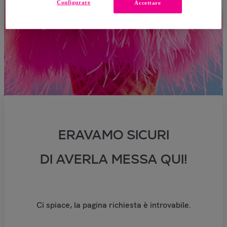
Configurare
Accettare
ERAVAMO SICURI
DI AVERLA MESSA QUI!
Ci spiace, la pagina richiesta è introvabile.