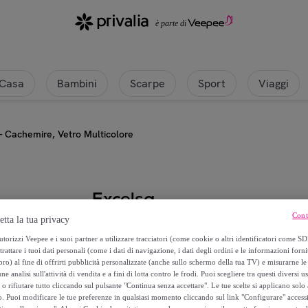
Casa
Bambini
Scarpe
Sport
Viaggi
 – Cachemire, Vetro Multicolore
Excelsa
Cont
etta la tua privacy
Set 6 Bicchieri Excelsa – Cachemir
torizzi Veepee e i suoi partner a utilizzare tracciatori (come cookie o altri identificatori come SD
trattare i tuoi dati personali (come i dati di navigazione, i dati degli ordini e le informazioni forni
42
,
€
) al fine di offrirti pubblicità personalizzate (anche sullo schermo della tua TV) e misurarne le 
80
ne analisi sull'attività di vendita e a fini di lotta contro le frodi. Puoi scegliere tra questi diversi u
o rifiutare tutto cliccando sul pulsante "Continua senza accettare". Le tue scelte si applicano sol
79
,
€
o. Puoi modificare le tue preferenze in qualsiasi momento cliccando sul link "Configurare" accessib
60