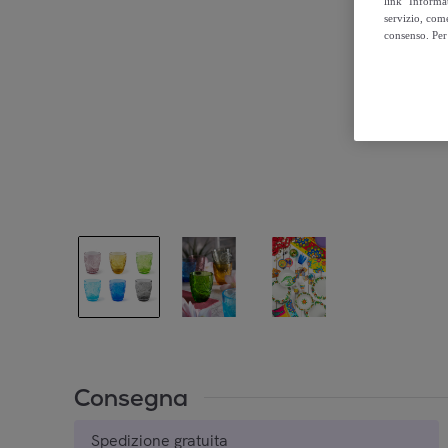
link "Informa
servizio, come
consenso. Per 
Consegna
Spedizione gratuita