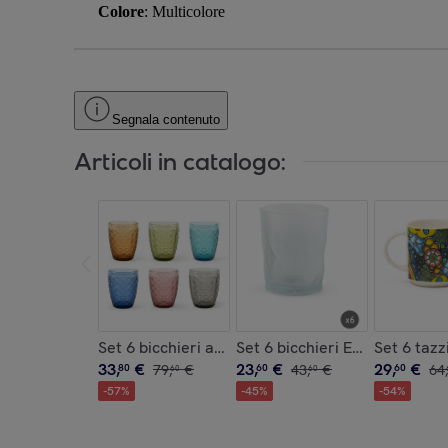
Colore
: Multicolore
Segnala contenuto
Articoli in catalogo:
Set 6 bicchieri acqua Excelsa Ginkgo, vetro multi
Set 6 bicchieri Excelsa Luxor,
Set 6 tazz
33
,
€
23
,
€
29
,
€
80
79
,
€
60
43
,
€
60
64
,
60
60
-
57
%
-
45
%
-
54
%