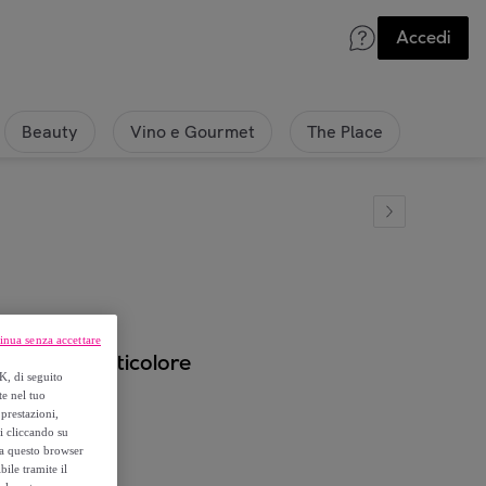
Accedi
Beauty
Vino e Gourmet
The Place
inua senza accettare
e, Vetro Multicolore
K, di seguito
te nel tuo
prestazioni,
si cliccando su
o a questo browser
ile tramite il