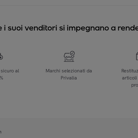
e i suoi venditori si impegnano a render
sicuro al
Marchi selezionati da
Restitu
0%
Privalia
articoli
pr
n