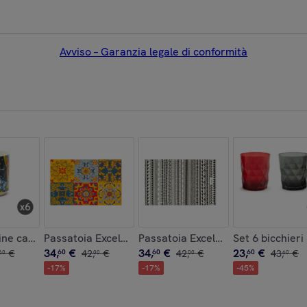
Avviso – Garanzia legale di conformità
colore colorato in pasta
 vetro bianco
ine caffè Excelsa Acapulco, porcellana multicolore
Passatoia Excelsa Trinacria, 45x75 cm
Passatoia Excelsa Etnico, 45x75 
Set 6 bicchieri
34
,
€
34
,
€
23
,
€
€
60
42
,
€
60
42
,
€
60
43
,
€
60
00
00
60
-
17
%
-
17
%
-
45
%