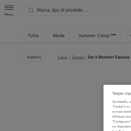
Menu
Tutte
Moda
new
Summer Camp
Indietro
Casa
/
Tavola
/
Set 6 Bicchieri Excelsa
Veepee risp
Accettando, au
"Cookie") e a 
account membro
effettuare alcu
"Configurare" 
e/o dispositiv