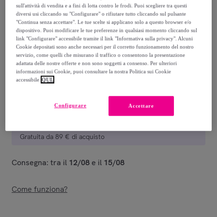
sull'attività di vendita e a fini di lotta contro le frodi. Puoi scegliere tra questi
diversi usi cliccando su "Configurare" o rifiutare tutto cliccando sul pulsante
10
,
€
30
"Continua senza accettare". Le tue scelte si applicano solo a questo browser e/o
-
20
%
dispositivo. Puoi modificare le tue preferenze in qualsiasi momento cliccando sul
link "Configurare" accessibile tramite il link "Informativa sulla privacy". Alcuni
Venduto da
La Table d'Arc
Cookie depositati sono anche necessari per il corretto funzionamento del nostro
servizio, come quelli che misurano il traffico o consentono la presentazione
adattata delle nostre offerte e non sono soggetti a consenso. Per ulteriori
informazioni sui Cookie, puoi consultare la nostra Politica sui Cookie
accessibile
QUI.
Consegna
Configurare
Accettare
Consegna da
12 €
Gratuita da 89 € di acquisto
Consegna: tra il
12/08
e il
15/08
Come funziona?