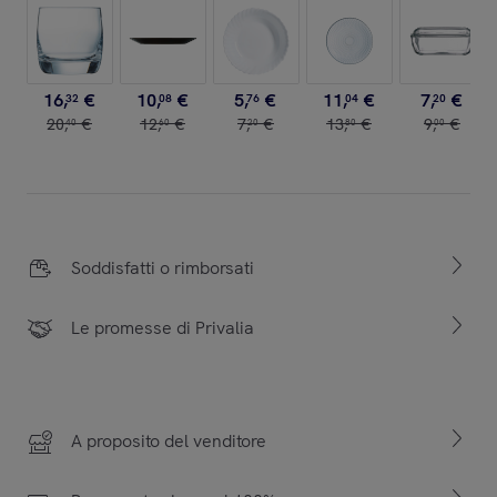
16
,
€
10
,
€
5
,
€
11
,
€
7
,
€
32
08
76
04
20
20
,
€
12
,
€
7
,
€
13
,
€
9
,
€
40
60
20
80
00
Soddisfatti o rimborsati
Le promesse di Privalia
A proposito del venditore