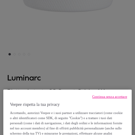
Luminarc
Piatto da torta 28 Smart Cuisine Wavy -
Continua senza accettare
Luminarc
Veepee rispetta la tua privacy
Modello:
Piatto da torta 28 Smart Cuisine
Accettando, autorizzi Veepee e i suoi partner a utilizzare tracciatori (come cookie
Wavy - Luminarc
o altri identificatori come SDK, di seguito "Cookie") e a trattare i tuoi dati
personali (come i dati di navigazione, i dati degli ordini e le informazioni fornite
8
,
€
nel tuo account membro) al fine di offrirti pubblicità personalizzate (anche sullo
24
schermo della tua TV) e misurarne le prestazioni, effettuare alcune analisi