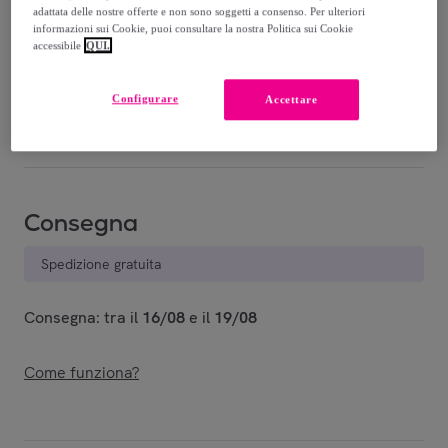
7
,
€
77
adattata delle nostre offerte e non sono soggetti a consenso. Per ulteriori
-
10
%
informazioni sui Cookie, puoi consultare la nostra Politica sui Cookie
accessibile
QUI.
Venduto da
EMPRENDIMIENTOS URBANOS
Configurare
Accettare
Ultimo prodotto
Consegna
Spedizione gratuita
Consegna: tra il
16/08
e il
19/08
Come funziona?