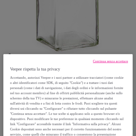
Continua senza accettare
Veepee rispetta la tua privacy
DAM
Accettando, autorizzi Veepee e i suoi partner a utilizzare tracciatori (come cookie
o altri identificatori come SDK, di seguito "Cookie") e a trattare i tuoi dati
personali (come i dati di navigazione, i dati degli ordini e le informazioni fornite
Barattolo di vetro con tappo di sughero e
nel tuo account membro) al fine di offrirti pubblicità personalizzate (anche sullo
capacità di 250ml.
schermo della tua TV) e misurarne le prestazioni, effettuare alcune analisi
sull'attività di vendita e a fini di lotta contro le frodi. Puoi scegliere tra questi
Modello:
UNICA
diversi usi cliccando su "Configurare" o rifiutare tutto cliccando sul pulsante
"Continua senza accettare". Le tue scelte si applicano solo a questo browser e/o
dispositivo. Puoi modificare le tue preferenze in qualsiasi momento cliccando sul
6
,
€
99
link "Configurare" accessibile tramite il link "Informativa sulla privacy". Alcuni
Cookie depositati sono anche necessari per il corretto funzionamento del nostro
servizio, come quelli che misurano il traffico o consentono la presentazione