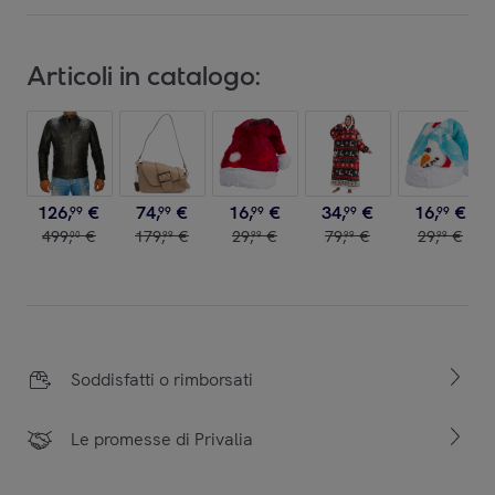
Articoli in catalogo:
126
,
€
74
,
€
16
,
€
34
,
€
16
,
€
99
99
99
99
99
499
,
€
179
,
€
29
,
€
79
,
€
29
,
€
00
99
99
99
99
Soddisfatti o rimborsati
Le promesse di Privalia