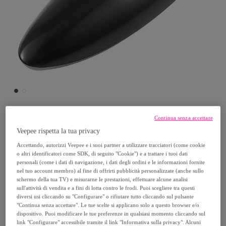
Continua senza accettare
DAM
Veepee rispetta la tua privacy
Accettando, autorizzi Veepee e i suoi partner a utilizzare tracciatori (come cookie
Apriscatole elettrico con lama in acciaio.
o altri identificatori come SDK, di seguito "Cookie") e a trattare i tuoi dati
personali (come i dati di navigazione, i dati degli ordini e le informazioni fornite
Modello:
Apriscatole elettrico con lama in
nel tuo account membro) al fine di offrirti pubblicità personalizzate (anche sullo
acciaio.
schermo della tua TV) e misurarne le prestazioni, effettuare alcune analisi
sull'attività di vendita e a fini di lotta contro le frodi. Puoi scegliere tra questi
diversi usi cliccando su "Configurare" o rifiutare tutto cliccando sul pulsante
16
,
€
99
"Continua senza accettare". Le tue scelte si applicano solo a questo browser e/o
dispositivo. Puoi modificare le tue preferenze in qualsiasi momento cliccando sul
link "Configurare" accessibile tramite il link "Informativa sulla privacy". Alcuni