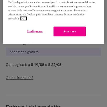
29
,
€
99
Cookie depositati sono anche necessari per il corretto funzionamento del nostro
servizio, come quelli che misurano il traffico o consentono la presentazione
-
43
%
adattata delle nostre offerte e non sono soggetti a consenso. Per ulteriori
informazioni sui Cookie, puoi consultare la nostra Politica sui Cookie
Venduto da
EMPRENDIMIENTOS URBANOS
accessibile
QUI.
Configurare
Accettare
Consegna
Spedizione gratuita
Consegna: tra il
19/08
e il
22/08
Come funziona?