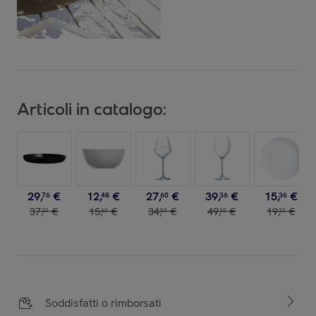
Articoli in catalogo:
29
,
€
12
,
€
27
,
€
39
,
€
15
,
€
76
48
60
36
36
37
,
€
15
,
€
34
,
€
49
,
€
19
,
€
20
60
50
20
20
Soddisfatti o rimborsati