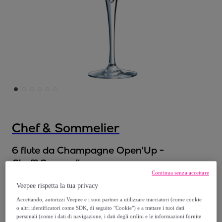
Chef & Sommelier
6 flute da Champagne Open'Up -
Chef&Sommelier
Continua senza accettare
Modello:
6 flute da Champagne Open'Up -
Veepee rispetta la tua privacy
Chef&Sommelier
Accettando, autorizzi Veepee e i suoi partner a utilizzare tracciatori (come cookie
o altri identificatori come SDK, di seguito "Cookie") e a trattare i tuoi dati
40
,
€
80
personali (come i dati di navigazione, i dati degli ordini e le informazioni fornite