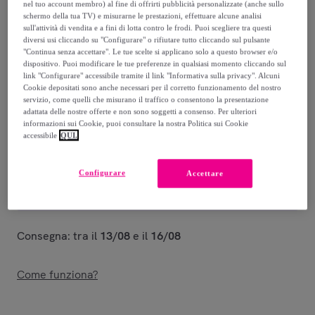
nel tuo account membro) al fine di offrirti pubblicità personalizzate (anche sullo
schermo della tua TV) e misurarne le prestazioni, effettuare alcune analisi
51
,
€
00
sull'attività di vendita e a fini di lotta contro le frodi. Puoi scegliere tra questi
-
20
%
diversi usi cliccando su "Configurare" o rifiutare tutto cliccando sul pulsante
"Continua senza accettare". Le tue scelte si applicano solo a questo browser e/o
Venduto da
La Table d'Arc
dispositivo. Puoi modificare le tue preferenze in qualsiasi momento cliccando sul
link "Configurare" accessibile tramite il link "Informativa sulla privacy". Alcuni
Cookie depositati sono anche necessari per il corretto funzionamento del nostro
servizio, come quelli che misurano il traffico o consentono la presentazione
adattata delle nostre offerte e non sono soggetti a consenso. Per ulteriori
informazioni sui Cookie, puoi consultare la nostra Politica sui Cookie
accessibile
QUI.
Consegna
Consegna da
12 €
Configurare
Accettare
Gratuita da 89 € di acquisto
Consegna: tra il
13/08
e il
16/08
Come funziona?