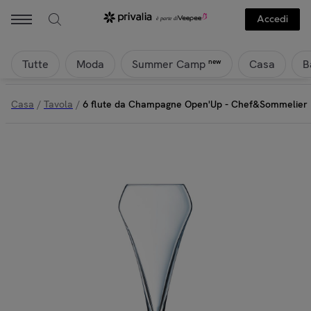
Accedi
Tutte
Moda
Casa
B
new
Summer Camp
Casa
/
Tavola
/
6 flute da Champagne Open'Up - Chef&Sommelier