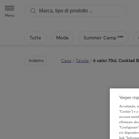
Menu
Tutte
Moda
new
Summer Camp
Indietro
Casa
/
Tavola
/
6 calici 70cL Cocktail 
Veepee risp
Accettando, au
"Cookie") e a 
account membro
effettuare alcu
"Configurare" 
e/o dispositiv
link "Informa