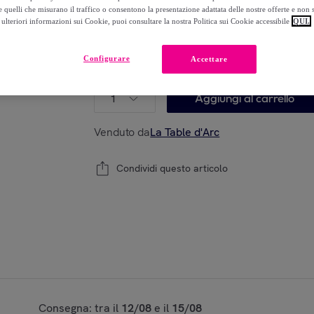
-
20
%
 quelli che misurano il traffico o consentono la presentazione adattata delle nostre offerte e non 
ulteriori informazioni sui Cookie, puoi consultare la nostra Politica sui Cookie accessibile
QUI.
Configurare
Accettare
Modello:
6 calici 70cL Cocktail Bar - Luminar
1
Aggiungi al carrello
Venduto da
La Table d'Arc
Condividi questo articolo
Consegna: tra il
12/08
e il
15/08