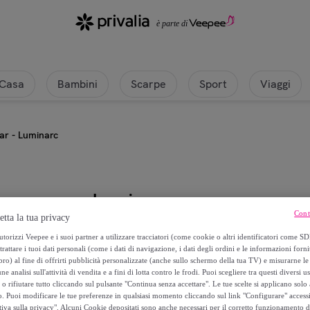
Casa
Bambini
Scarpe
Sport
Viaggi
Bar - Luminarc
Luminarc
Cont
etta la tua privacy
6 calici 70cL Cocktail Bar - Lumin
torizzi Veepee e i suoi partner a utilizzare tracciatori (come cookie o altri identificatori come SD
trattare i tuoi dati personali (come i dati di navigazione, i dati degli ordini e le informazioni forni
) al fine di offrirti pubblicità personalizzate (anche sullo schermo della tua TV) e misurarne le 
33
,
€
12
ne analisi sull'attività di vendita e a fini di lotta contro le frodi. Puoi scegliere tra questi diversi u
o rifiutare tutto cliccando sul pulsante "Continua senza accettare". Le tue scelte si applicano sol
o. Puoi modificare le tue preferenze in qualsiasi momento cliccando sul link "Configurare" accessib
41
,
€
40
tiva sulla privacy". Alcuni Cookie depositati sono anche necessari per il corretto funzionamento d