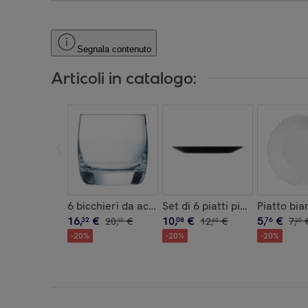
Segnala contenuto
Articoli in catalogo:
6 bicchieri da acqua 20 cl Vigne - Chef&Sommel
Set di 6 piatti piani Harena N
Piatto bia
16
,
€
10
,
€
5
,
€
32
20
,
€
08
12
,
€
76
7
,
40
60
20
-
20
%
-
20
%
-
20
%