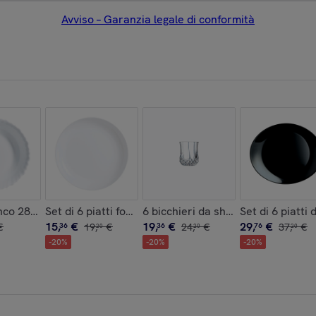
Avviso – Garanzia legale di conformità
ier
eri - Luminarc
nco 28cl Feston - Luminarc
Set di 6 piatti fondi neri 17 cm Friend's Time - Lumina
6 bicchieri da shot vintage 4,5cl 
Set di 6 piatti
15
,
€
19
,
€
29
,
€
€
36
19
,
€
36
24
,
€
76
37
,
€
20
20
20
-
20
%
-
20
%
-
20
%