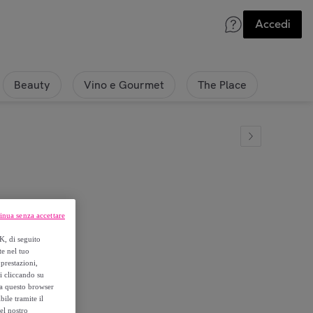
Accedi
Beauty
Vino e Gourmet
The Place
inua senza accettare
arc
K, di seguito
te nel tuo
prestazioni,
si cliccando su
o a questo browser
ile tramite il
el nostro