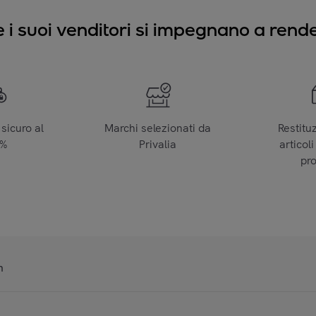
e i suoi venditori si impegnano a render
sicuro al
Marchi selezionati da
Restitu
0%
Privalia
articoli
pr
n