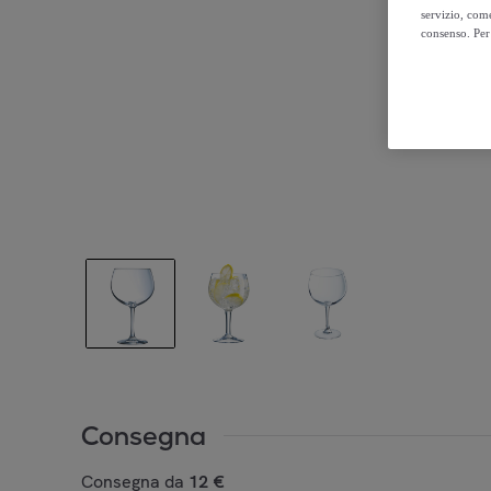
servizio, come
consenso. Per 
Consegna
Consegna da
12 €