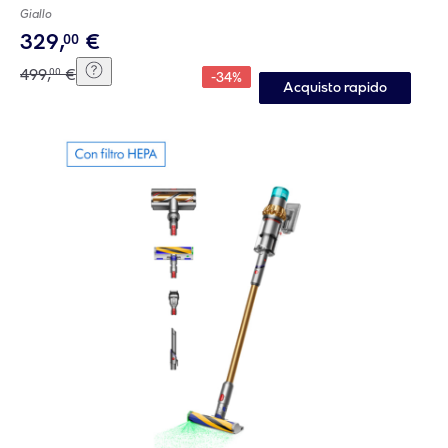
Giallo
329
,
€
00
499
,
€
00
-
34
%
Acquisto rapido