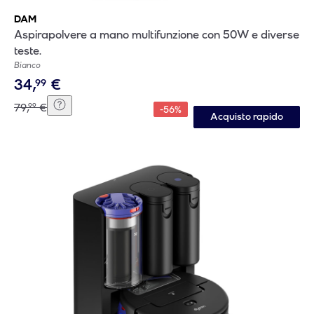
DAM
Aspirapolvere a mano multifunzione con 50W e diverse
teste.
Bianco
34
,
€
99
79
,
€
99
-
56
%
Acquisto rapido