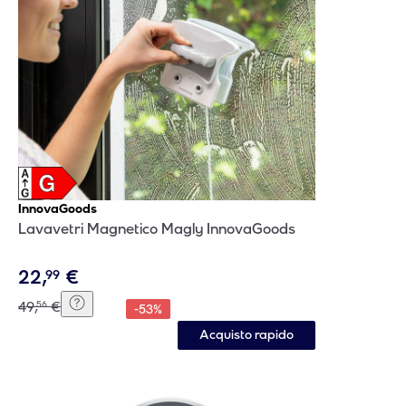
InnovaGoods
Lavavetri Magnetico Magly InnovaGoods
22
,
€
99
49
,
€
56
-
53
%
Acquisto rapido