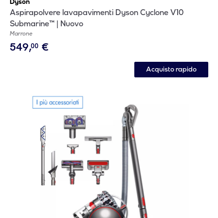
Dyson
Aspirapolvere lavapavimenti Dyson Cyclone V10
Submarine™ | Nuovo
Marrone
549
,
€
00
Acquisto rapido