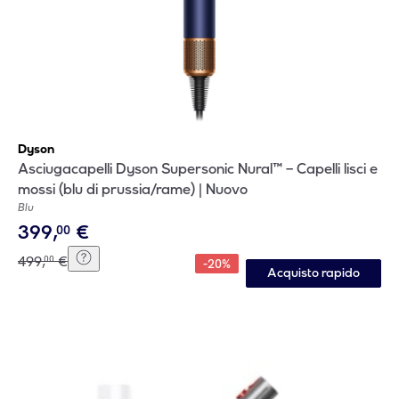
Dyson
Asciugacapelli Dyson Supersonic Nural™ – Capelli lisci e
mossi (blu di prussia/rame) | Nuovo
Blu
399
,
€
00
499
,
€
00
-
20
%
Acquisto rapido