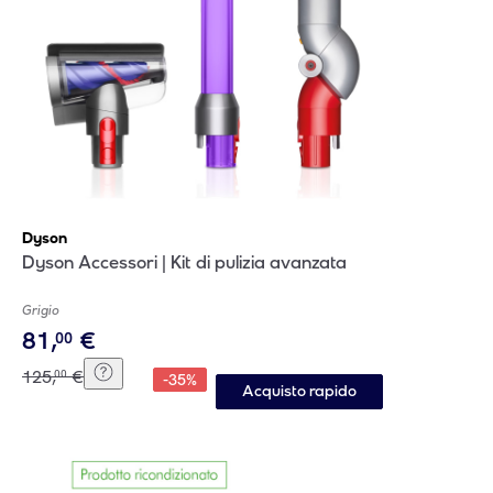
Dyson
Dyson Accessori | Kit di pulizia avanzata
Grigio
81
,
€
00
125
,
€
00
-
35
%
Acquisto rapido