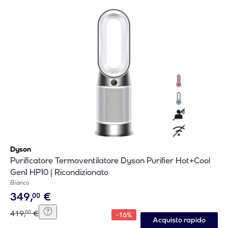
Dyson
Purificatore Termoventilatore Dyson Purifier Hot+Cool
Gen1 HP10 | Ricondizionato
Bianco
349
,
€
00
419
,
€
00
-
16
%
Acquisto rapido