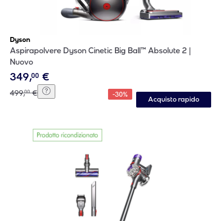
Dyson
Aspirapolvere Dyson Cinetic Big Ball™ Absolute 2 |
Nuovo
349
,
€
00
499
,
€
00
-
30
%
Acquisto rapido