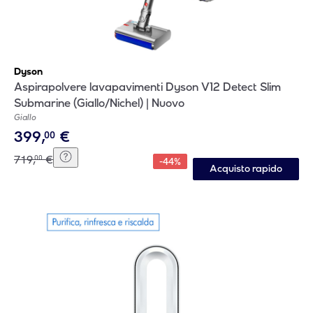
Dyson
Aspirapolvere lavapavimenti Dyson V12 Detect Slim
Submarine (Giallo/Nichel) | Nuovo
Giallo
399
,
€
00
719
,
€
00
-
44
%
Acquisto rapido