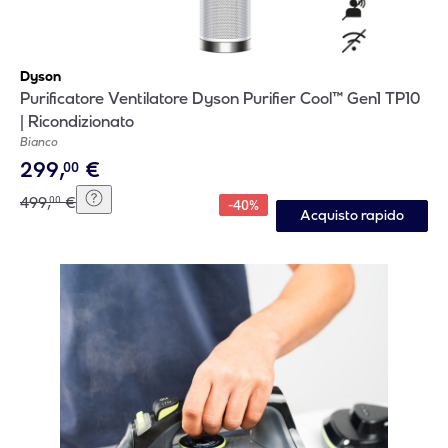
Dyson
Purificatore Ventilatore Dyson Purifier Cool™ Gen1 TP10
| Ricondizionato
Bianco
299
,
€
00
499
,
€
00
-
40
%
Acquisto rapido