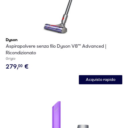
Dyson
Aspirapolvere senza filo Dyson V8™ Advanced |
Ricondizionato
Grigio
279
,
€
00
Acquisto rapido