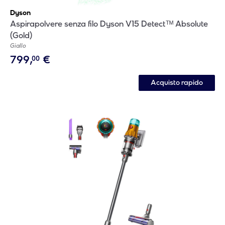
Dyson
Aspirapolvere senza filo Dyson V15 Detectᵀᴹ Absolute
(Gold)
Giallo
799
,
€
00
Acquisto rapido