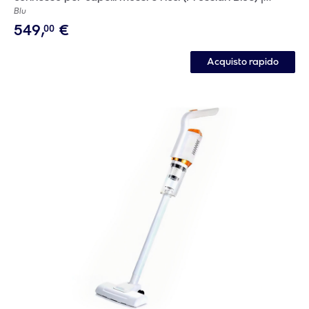
Nuovo
Blu
549
,
€
00
Acquisto rapido