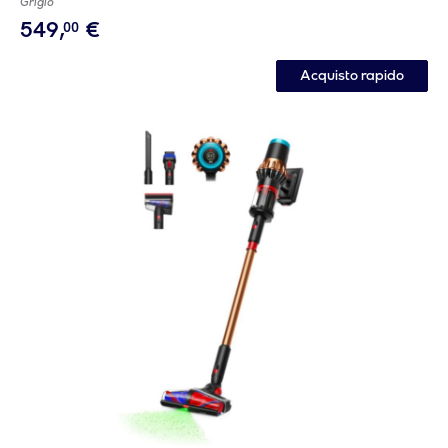
Grigio
549
,
€
00
Acquisto rapido