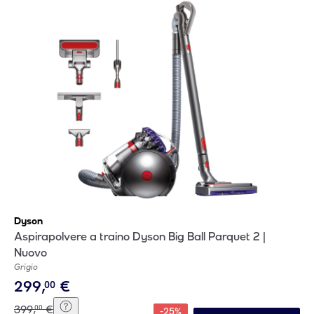
Dyson
Aspirapolvere a traino Dyson Big Ball Parquet 2 |
Nuovo
Grigio
299
,
€
00
399
,
€
00
-
25
%