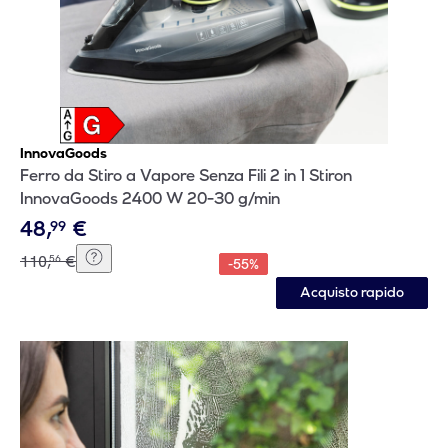
InnovaGoods
Ferro da Stiro a Vapore Senza Fili 2 in 1 Stiron
InnovaGoods 2400 W 20-30 g/min
48
,
€
99
110
,
€
56
-
55
%
Acquisto rapido