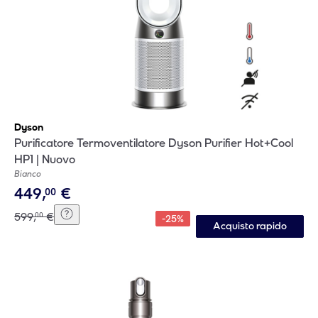
Dyson
Purificatore Termoventilatore Dyson Purifier Hot+Cool
HP1 | Nuovo
Bianco
449
,
€
00
599
,
€
00
-
25
%
Acquisto rapido