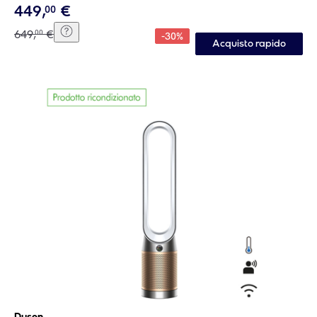
449
,
€
00
649
,
€
00
-
30
%
Acquisto rapido
Dyson