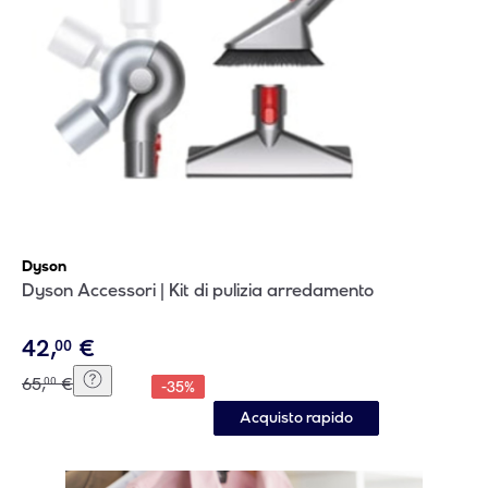
Dyson
Dyson Accessori | Kit di pulizia arredamento
42
,
€
00
65
,
€
00
-
35
%
Acquisto rapido