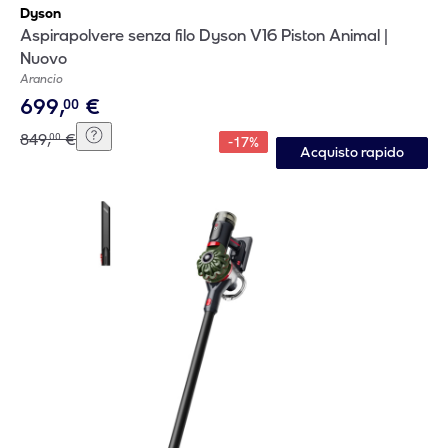
Dyson
Aspirapolvere senza filo Dyson V16 Piston Animal |
Nuovo
Arancio
699
,
€
00
849
,
€
00
-
17
%
Acquisto rapido