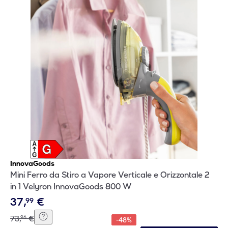
InnovaGoods
Mini Ferro da Stiro a Vapore Verticale e Orizzontale 2
in 1 Velyron InnovaGoods 800 W
37
,
€
99
73
,
€
96
-
48
%