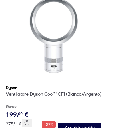
Dyson
Ventilatore Dyson Cool™ CF1 (Bianco/Argento)
Bianco
199
,
€
00
275
,
€
00
-
27
%
Acquisto rapido