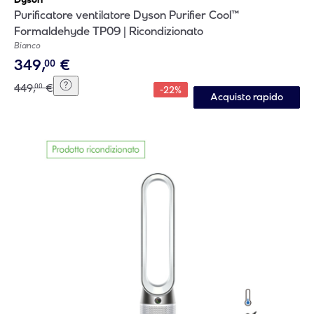
Purificatore ventilatore Dyson Purifier Cool™
Formaldehyde TP09 | Ricondizionato
Bianco
349
,
€
00
449
,
€
00
-
22
%
Acquisto rapido