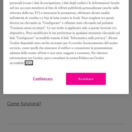
personali (come i dati di navigazione, i dati degli ordini e le informazioni fornite
nel tuo account membro) al fine di offrirti pubblicità personalizzate (anche sullo
2
.
440
,
€
00
schermo della tua TV) e misurarne le prestazioni, effettuare alcune analisi
-
82
%
sull'attività di vendita e a fini di lotta contro le frodi. Puoi scegliere tra questi
diversi usi cliccando su "Configurare" o rifiutare tutto cliccando sul pulsante
Venduto da
Tantra
"Continua senza accettare". Le tue scelte si applicano solo a questo browser e/o
dispositivo. Puoi modificare le tue preferenze in qualsiasi momento cliccando sul
link "Configurare" accessibile tramite il link "Informativa sulla privacy". Alcuni
Cookie depositati sono anche necessari per il corretto funzionamento del nostro
servizio, come quelli che misurano il traffico o consentono la presentazione
adattata delle nostre offerte e non sono soggetti a consenso. Per ulteriori
Consegna
informazioni sui Cookie, puoi consultare la nostra Politica sui Cookie
accessibile
QUI.
Spedizione gratuita
Configurare
Accettare
Consegna: tra il
31/08
e il
03/09
Come funziona?