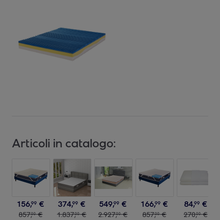
Articoli in catalogo:
156
,
€
374
,
€
549
,
€
166
,
€
84
,
€
99
99
99
99
99
857
,
€
1
.
837
,
€
2
.
927
,
€
857
,
€
270
,
€
00
00
00
00
00