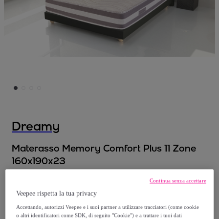
Dreamy
Materasso Memory Comfort Plus 11 Zone
160x190x23
Modello:
Materasso Memory Comfort Plus
Continua senza accettare
11 Zone 160x190x23
Veepee rispetta la tua privacy
Accettando, autorizzi Veepee e i suoi partner a utilizzare tracciatori (come cookie
437
,
€
99
o altri identificatori come SDK, di seguito "Cookie") e a trattare i tuoi dati