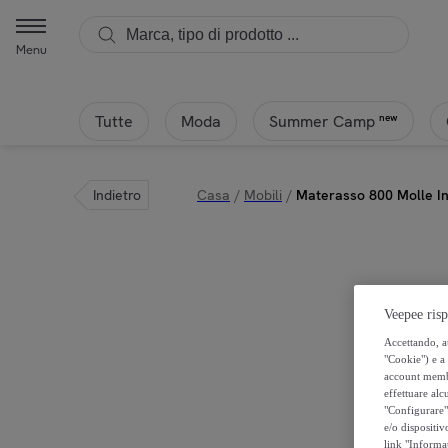
Menu
Tutte
Moda
new
Summer Camp
Indietro
Casa
/
Mobili
/
Materasso 800 Molle I
Veepee risp
Accettando, au
"Cookie") e a 
account membro
effettuare alcu
"Configurare" 
e/o dispositiv
link "Informa