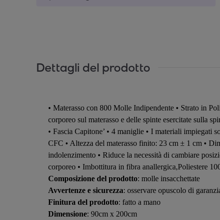
Dettagli del prodotto
• Materasso con 800 Molle Indipendente • Strato in Poli
corporeo sul materasso e delle spinte esercitate sulla s
• Fascia Capitone’ • 4 maniglie • I materiali impiegati 
CFC • Altezza del materasso finito: 23 cm ± 1 cm • Dimi
indolenzimento • Riduce la necessità di cambiare posizion
corporeo • Imbottitura in fibra anallergica,Poliestere 1
Composizione del prodotto
: molle insacchettate
Avvertenze e sicurezza
: osservare opuscolo di garanz
Finitura del prodotto
: fatto a mano
Dimensione
: 90cm x 200cm