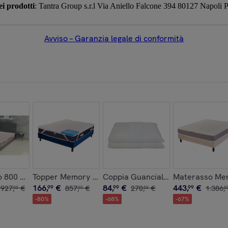
i prodotti
: Tantra Group s.r.l Via Aniello Falcone 394 80127 Napo
Avviso – Garanzia legale di conformità
4cm
,Ergonomico,Traspirante,Ortopedico,180x200 alto 20 cm
 800 Molle Insacchettate Memory Bugnato 11 zone Sfoderabi
Topper Memory High Fresh Traspirante 160x200x alt
Coppia Guanciali Memory Saponet
Materasso Mem
166
,
€
84
,
€
443
,
€
.
927
,
€
99
857
,
€
99
270
,
€
99
1
.
386
,
00
00
00
0
-
80
%
-
68
%
-
67
%