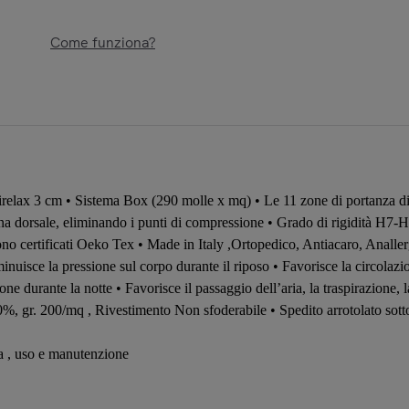
Come funziona?
relax 3 cm • Sistema Box (290 molle x mq) • Le 11 zone di portanza dif
pina dorsale, eliminando i punti di compressione • Grado di rigidità H7-
sono certificati Oeko Tex • Made in Italy ,Ortopedico, Antiacaro, Analle
nuisce la pressione sul corpo durante il riposo • Favorisce la circolazi
e durante la notte • Favorisce il passaggio dell’aria, la traspirazione, l
00%, gr. 200/mq , Rivestimento Non sfoderabile • Spedito arrotolato sotto
ia , uso e manutenzione