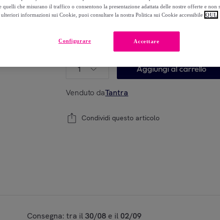
-
81
%
 quelli che misurano il traffico o consentono la presentazione adattata delle nostre offerte e non 
ulteriori informazioni sui Cookie, puoi consultare la nostra Politica sui Cookie accessibile
QUI.
Configurare
Accettare
Modello:
Materasso 800 Molle Indipendenti
1
Aggiungi al carrello
Venduto da
Tantra
Condividi questo articolo
Consegna: tra il
30/08
e il
02/09