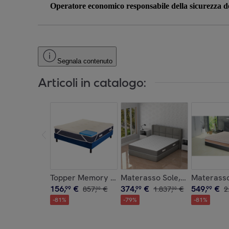
Operatore economico responsabile della sicurezza de
Segnala contenuto
Articoli in catalogo:
Topper Memory High Fresh Aloe 160x190x alto 
Materasso Sole,Memory Foam
Materasso
156
,
€
374
,
€
549
,
€
99
857
,
€
99
1
.
837
,
€
99
2
00
00
-
81
%
-
79
%
-
81
%