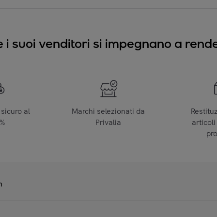
e i suoi venditori si impegnano a render
sicuro al
Marchi selezionati da
Restitu
0%
Privalia
articoli
pr
n