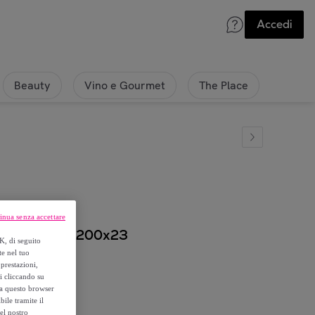
Accedi
Beauty
Vino e Gourmet
The Place
inua senza accettare
i 11 zone 90x200x23
K, di seguito
te nel tuo
prestazioni,
si cliccando su
o a questo browser
ile tramite il
el nostro