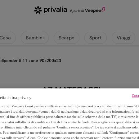
Casa
Bambini
Scarpe
Sport
Viaggi
ndipendenti 11 zone 90x200x23
AZ MATERASSI
Cont
etta la tua privacy
Materasso 800 Molle Indipendent
torizzi Veepee e i suoi partner a utilizzare tracciatori (come cookie o altri identificatori come SD
trattare i tuoi dati personali (come i dati di navigazione, i dati degli ordini e le informazioni forni
) al fine di offrirti pubblicità personalizzate (anche sullo schermo della tua TV) e misurarne le 
306
,
€
99
ne analisi sull'attività di vendita e a fini di lotta contro le frodi. Puoi scegliere tra questi diversi u
o rifiutare tutto cliccando sul pulsante "Continua senza accettare". Le tue scelte si applicano sol
o. Puoi modificare le tue preferenze in qualsiasi momento cliccando sul link "Configurare" accessib
1
.
673
,
€
00
tiva sulla privacy". Alcuni Cookie depositati sono anche necessari per il corretto funzionamento d