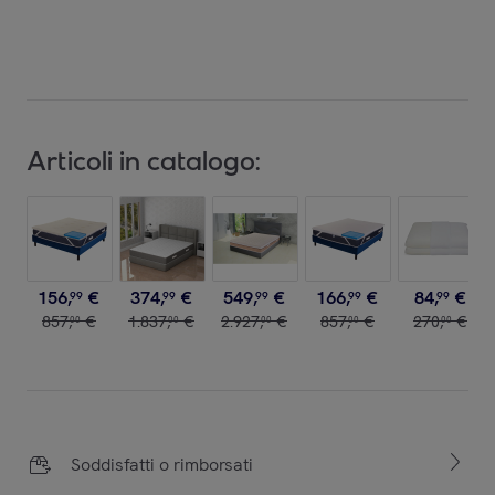
Articoli in catalogo:
156
,
€
374
,
€
549
,
€
166
,
€
84
,
€
99
99
99
99
99
857
,
€
1
.
837
,
€
2
.
927
,
€
857
,
€
270
,
€
00
00
00
00
00
Soddisfatti o rimborsati