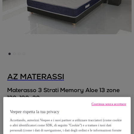
AZ MATERASSI
Materasso 3 Strati Memory Aloe 13 zone
120x190x20
Modello:
Materasso 3 Strati Memory Aloe
Continua senza accettare
Veepee rispetta la tua privacy
13 zone 120x190x20
Accettando, autorizzi Veepee e i suoi partner a utilizzare tracciatori (come cookie
o altri identificatori come SDK, di seguito "Cookie") e a trattare i tuoi dati
375
,
€
99
personali (come i dati di navigazione, i dati degli ordini e le informazioni fornite