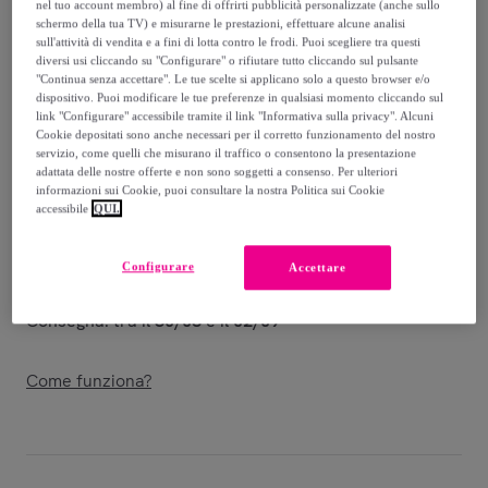
nel tuo account membro) al fine di offrirti pubblicità personalizzate (anche sullo
schermo della tua TV) e misurarne le prestazioni, effettuare alcune analisi
1
.
497
,
€
00
sull'attività di vendita e a fini di lotta contro le frodi. Puoi scegliere tra questi
-
74
%
diversi usi cliccando su "Configurare" o rifiutare tutto cliccando sul pulsante
"Continua senza accettare". Le tue scelte si applicano solo a questo browser e/o
Venduto da
Tantra
dispositivo. Puoi modificare le tue preferenze in qualsiasi momento cliccando sul
link "Configurare" accessibile tramite il link "Informativa sulla privacy". Alcuni
Cookie depositati sono anche necessari per il corretto funzionamento del nostro
servizio, come quelli che misurano il traffico o consentono la presentazione
adattata delle nostre offerte e non sono soggetti a consenso. Per ulteriori
informazioni sui Cookie, puoi consultare la nostra Politica sui Cookie
accessibile
QUI.
Consegna
Spedizione gratuita
Configurare
Accettare
Consegna: tra il
30/08
e il
02/09
Come funziona?