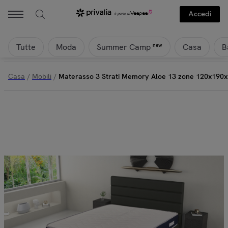
Accedi
Tutte
Moda
Casa
B
new
Summer Camp
Casa
/
Mobili
/
Materasso 3 Strati Memory Aloe 13 zone 120x190