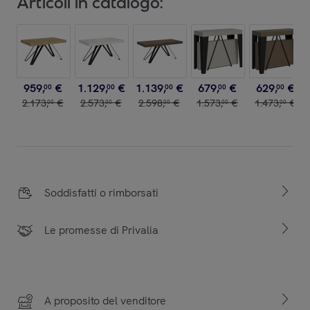
Articoli in catalogo:
959
,
€
1
.
129
,
€
1
.
139
,
€
679
,
€
629
,
€
00
00
00
00
00
2
.
173
,
€
2
.
573
,
€
2
.
598
,
€
1
.
573
,
€
1
.
473
,
€
00
00
00
00
00
Soddisfatti o rimborsati
Le promesse di Privalia
A proposito del venditore