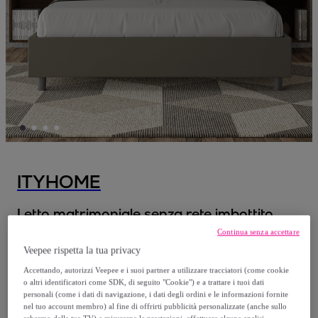
ITYHOME
Letto matrimoniale senza rete imbottito
160x200 similpelle cappuccino Antea
Continua senza accettare
Modello:
Letto matrimoniale senza rete
Veepee rispetta la tua privacy
imbottito 160x200 similpelle cappuccino
Accettando, autorizzi Veepee e i suoi partner a utilizzare tracciatori (come cookie
o altri identificatori come SDK, di seguito "Cookie") e a trattare i tuoi dati
Antea
personali (come i dati di navigazione, i dati degli ordini e le informazioni fornite
nel tuo account membro) al fine di offrirti pubblicità personalizzate (anche sullo
schermo della tua TV) e misurarne le prestazioni, effettuare alcune analisi