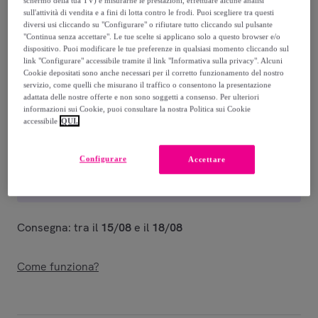
589
,
€
00
sull'attività di vendita e a fini di lotta contro le frodi. Puoi scegliere tra questi
diversi usi cliccando su "Configurare" o rifiutare tutto cliccando sul pulsante
"Continua senza accettare". Le tue scelte si applicano solo a questo browser e/o
1
.
423
,
€
00
dispositivo. Puoi modificare le tue preferenze in qualsiasi momento cliccando sul
-
58
%
link "Configurare" accessibile tramite il link "Informativa sulla privacy". Alcuni
Cookie depositati sono anche necessari per il corretto funzionamento del nostro
Venduto da
Ityhome
servizio, come quelli che misurano il traffico o consentono la presentazione
adattata delle nostre offerte e non sono soggetti a consenso. Per ulteriori
informazioni sui Cookie, puoi consultare la nostra Politica sui Cookie
accessibile
QUI.
Consegna
Configurare
Accettare
Spedizione gratuita
Consegna: tra il
15/08
e il
18/08
Come funziona?