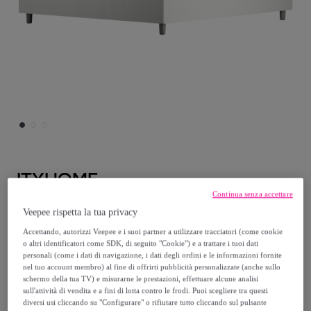
ITYHOME
Continua senza accettare
Letto matrimoniale senza rete 160x190
Veepee rispetta la tua privacy
bianco frassino Nuamo
Accettando, autorizzi Veepee e i suoi partner a utilizzare tracciatori (come cookie
Modello:
Letto matrimoniale senza rete
o altri identificatori come SDK, di seguito "Cookie") e a trattare i tuoi dati
personali (come i dati di navigazione, i dati degli ordini e le informazioni fornite
160x190 bianco frassino Nuamo
nel tuo account membro) al fine di offrirti pubblicità personalizzate (anche sullo
schermo della tua TV) e misurarne le prestazioni, effettuare alcune analisi
sull'attività di vendita e a fini di lotta contro le frodi. Puoi scegliere tra questi
179
,
€
00
diversi usi cliccando su "Configurare" o rifiutare tutto cliccando sul pulsante