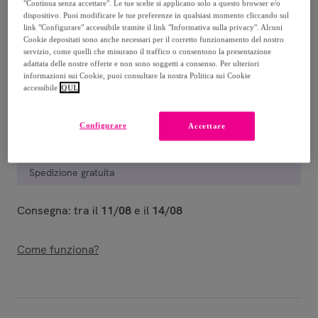
"Continua senza accettare". Le tue scelte si applicano solo a questo browser e/o
dispositivo. Puoi modificare le tue preferenze in qualsiasi momento cliccando sul
448
,
€
00
link "Configurare" accessibile tramite il link "Informativa sulla privacy". Alcuni
-
60
%
Cookie depositati sono anche necessari per il corretto funzionamento del nostro
servizio, come quelli che misurano il traffico o consentono la presentazione
adattata delle nostre offerte e non sono soggetti a consenso. Per ulteriori
Venduto da
Ityhome
informazioni sui Cookie, puoi consultare la nostra Politica sui Cookie
accessibile
QUI.
Configurare
Accettare
Consegna
Spedizione gratuita
Consegna: tra il
11/08
e il
14/08
Come funziona?