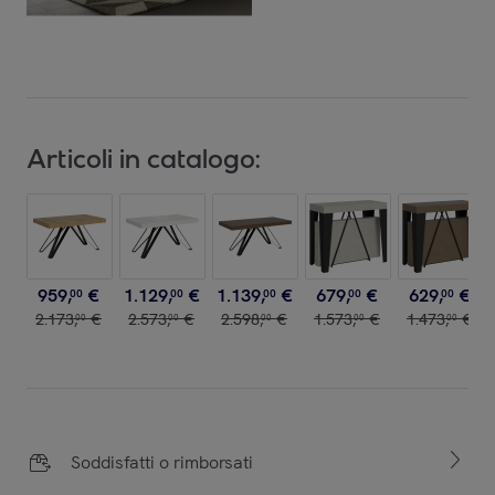
Articoli in catalogo:
959
,
€
1
.
129
,
€
1
.
139
,
€
679
,
€
629
,
€
00
00
00
00
00
2
.
173
,
€
2
.
573
,
€
2
.
598
,
€
1
.
573
,
€
1
.
473
,
€
00
00
00
00
00
Soddisfatti o rimborsati