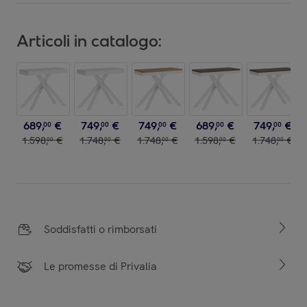
Articoli in catalogo:
689
,
€
749
,
€
749
,
€
689
,
€
749
,
€
00
00
00
00
00
1
.
598
,
€
1
.
748
,
€
1
.
748
,
€
1
.
598
,
€
1
.
748
,
€
00
00
00
00
00
Soddisfatti o rimborsati
Le promesse di Privalia