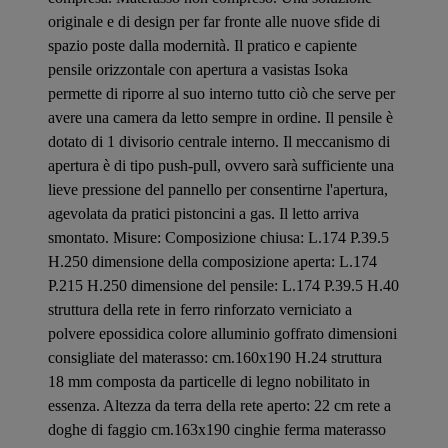
originale e di design per far fronte alle nuove sfide di
spazio poste dalla modernità. Il pratico e capiente
pensile orizzontale con apertura a vasistas Isoka
permette di riporre al suo interno tutto ciò che serve per
avere una camera da letto sempre in ordine. Il pensile è
dotato di 1 divisorio centrale interno. Il meccanismo di
apertura è di tipo push-pull, ovvero sarà sufficiente una
lieve pressione del pannello per consentirne l'apertura,
agevolata da pratici pistoncini a gas. Il letto arriva
smontato. Misure: Composizione chiusa: L.174 P.39.5
H.250 dimensione della composizione aperta: L.174
P.215 H.250 dimensione del pensile: L.174 P.39.5 H.40
struttura della rete in ferro rinforzato verniciato a
polvere epossidica colore alluminio goffrato dimensioni
consigliate del materasso: cm.160x190 H.24 struttura
18 mm composta da particelle di legno nobilitato in
essenza. Altezza da terra della rete aperto: 22 cm rete a
doghe di faggio cm.163x190 cinghie ferma materasso