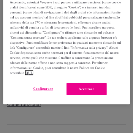
Accettando, autorizzi Veepee e i suoi partner a utilizzare tracciatori (come cookie
o altri identificatori come SDK, di seguito "Cookie") e a trattare i tuoi dati
4
.
223
,
€
00
personali (come i dati di navigazione, i dati degli ordini e le informazioni fornite
-
61
%
nel tuo account membro) al fine di offrirti pubblicità personalizzate (anche sullo
schermo della tua TV) e misurarne le prestazioni, effettuare alcune analisi
Venduto da
Itamoby - Your furniture business partner
sull'attività di vendita e a fini di lotta contro le frodi. Puoi scegliere tra questi
diversi usi cliccando su "Configurare" o rifiutare tutto cliccando sul pulsante
"Continua senza accettare". Le tue scelte si applicano solo a questo browser e/o
dispositivo. Puoi modificare le tue preferenze in qualsiasi momento cliccando sul
link "Configurare" accessibile tramite il link "Informativa sulla privacy". Alcuni
Cookie depositati sono anche necessari per il corretto funzionamento del nostro
Consegna
servizio, come quelli che misurano il traffico o consentono la presentazione
adattata delle nostre offerte e non sono soggetti a consenso. Per ulteriori
informazioni sui Cookie, puoi consultare la nostra Politica sui Cookie
Spedizione gratuita
accessibile
QUI.
Consegna: tra il
11/08
e il
14/08
Configurare
Accettare
Come funziona?