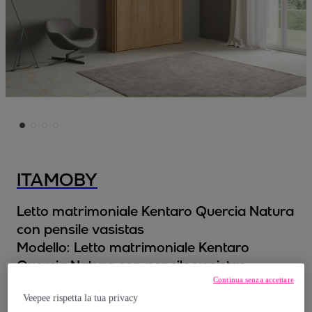
ITAMOBY
Letto matrimoniale Kentaro Quercia Natura
con pensile vasistas
Modello:
Letto matrimoniale Kentaro
Quercia Natura con pensile vasistas
Continua senza accettare
1
.
639
,
€
Veepee rispetta la tua privacy
00