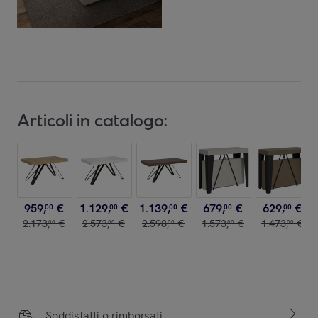
Articoli in catalogo:
959
,
€
1
.
129
,
€
1
.
139
,
€
679
,
€
629
,
€
00
00
00
00
00
2
.
173
,
€
2
.
573
,
€
2
.
598
,
€
1
.
573
,
€
1
.
473
,
€
00
00
00
00
00
Soddisfatti o rimborsati