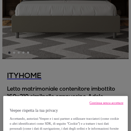
ITYHOME
Letto matrimoniale contenitore imbottito
160x210 similpelle cappuccino Adele
Modello:
Letto matrimoniale contenitore
Continua senza accettare
imbottito 160x210 similpelle cappuccino
Veepee rispetta la tua privacy
Adele
Accettando, autorizzi Veepee e i suoi partner a utilizzare tracciatori (come cookie
o altri identificatori come SDK, di seguito "Cookie") e a trattare i tuoi dati
personali (come i dati di navigazione, i dati degli ordini e le informazioni fornite