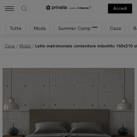
Accedi
Tutte
Moda
Casa
B
new
Summer Camp
Casa
/
Mobili
/
Letto matrimoniale contenitore imbottito 160x210 s