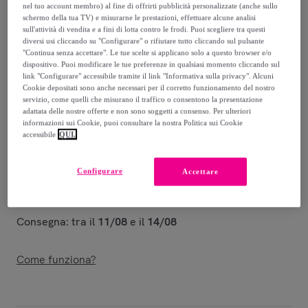
769
,
€
00
nel tuo account membro) al fine di offrirti pubblicità personalizzate (anche sullo
schermo della tua TV) e misurarne le prestazioni, effettuare alcune analisi
sull'attività di vendita e a fini di lotta contro le frodi. Puoi scegliere tra questi
1
.
873
,
€
00
diversi usi cliccando su "Configurare" o rifiutare tutto cliccando sul pulsante
"Continua senza accettare". Le tue scelte si applicano solo a questo browser e/o
-
58
%
dispositivo. Puoi modificare le tue preferenze in qualsiasi momento cliccando sul
link "Configurare" accessibile tramite il link "Informativa sulla privacy". Alcuni
Venduto da
Ityhome
Cookie depositati sono anche necessari per il corretto funzionamento del nostro
servizio, come quelli che misurano il traffico o consentono la presentazione
adattata delle nostre offerte e non sono soggetti a consenso. Per ulteriori
informazioni sui Cookie, puoi consultare la nostra Politica sui Cookie
accessibile
QUI.
Consegna
Configurare
Accettare
Spedizione gratuita
Consegna: tra il
11/08
e il
14/08
Come funziona?