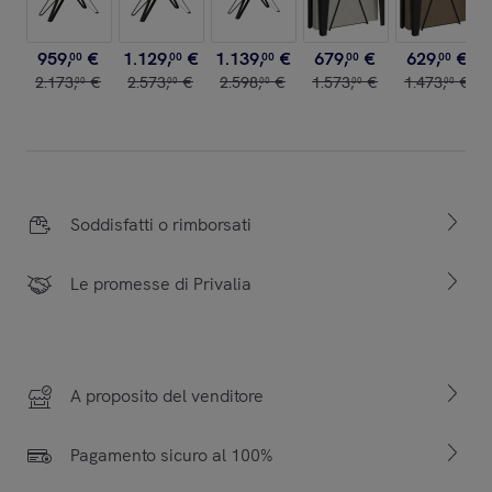
959
,
€
1
.
129
,
€
1
.
139
,
€
679
,
€
629
,
€
00
00
00
00
00
2
.
173
,
€
2
.
573
,
€
2
.
598
,
€
1
.
573
,
€
1
.
473
,
€
00
00
00
00
00
Soddisfatti o rimborsati
Le promesse di Privalia
A proposito del venditore
Pagamento sicuro al 100%