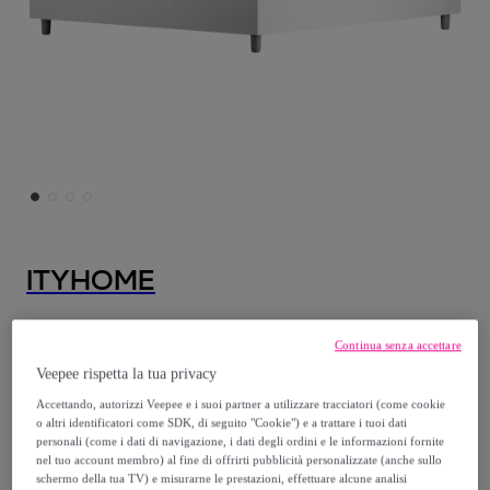
ITYHOME
Letto matrimoniale contenitore 160x190
Continua senza accettare
bianco frassino Nuamo
Veepee rispetta la tua privacy
Modello:
Letto matrimoniale contenitore
Accettando, autorizzi Veepee e i suoi partner a utilizzare tracciatori (come cookie
160x190 bianco frassino Nuamo
o altri identificatori come SDK, di seguito "Cookie") e a trattare i tuoi dati
personali (come i dati di navigazione, i dati degli ordini e le informazioni fornite
nel tuo account membro) al fine di offrirti pubblicità personalizzate (anche sullo
499
,
€
00
schermo della tua TV) e misurarne le prestazioni, effettuare alcune analisi