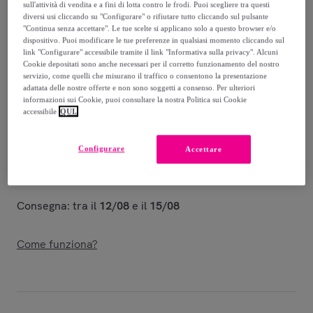
sull'attività di vendita e a fini di lotta contro le frodi. Puoi scegliere tra questi
diversi usi cliccando su "Configurare" o rifiutare tutto cliccando sul pulsante
1
.
223
,
€
00
"Continua senza accettare". Le tue scelte si applicano solo a questo browser e/o
-
59
%
dispositivo. Puoi modificare le tue preferenze in qualsiasi momento cliccando sul
link "Configurare" accessibile tramite il link "Informativa sulla privacy". Alcuni
Venduto da
Ityhome
Cookie depositati sono anche necessari per il corretto funzionamento del nostro
servizio, come quelli che misurano il traffico o consentono la presentazione
adattata delle nostre offerte e non sono soggetti a consenso. Per ulteriori
informazioni sui Cookie, puoi consultare la nostra Politica sui Cookie
accessibile
QUI.
Consegna
Configurare
Accettare
Spedizione gratuita
Consegna: tra il
12/08
e il
15/08
Come funziona?