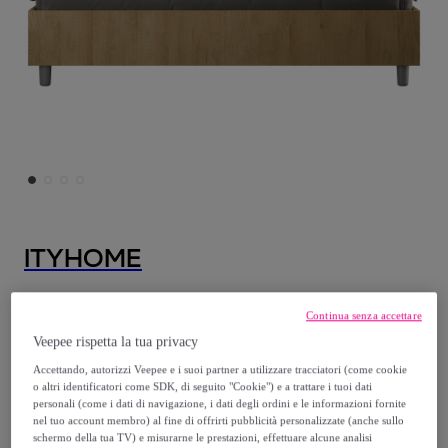
ITYHOME
Letto matrimoniale con rete 160x190
Continua senza accettare
testata dritta con doghe quercia Ankel
Veepee rispetta la tua privacy
Modello:
Letto matrimoniale con rete
Accettando, autorizzi Veepee e i suoi partner a utilizzare tracciatori (come cookie
160x190 testata dritta con doghe quercia
o altri identificatori come SDK, di seguito "Cookie") e a trattare i tuoi dati
Ankel
personali (come i dati di navigazione, i dati degli ordini e le informazioni fornite
nel tuo account membro) al fine di offrirti pubblicità personalizzate (anche sullo
schermo della tua TV) e misurarne le prestazioni, effettuare alcune analisi