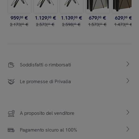
959
,
€
1
.
129
,
€
1
.
139
,
€
679
,
€
629
,
€
00
00
00
00
00
2
.
173
,
€
2
.
573
,
€
2
.
598
,
€
1
.
573
,
€
1
.
473
,
€
00
00
00
00
00
Soddisfatti o rimborsati
Le promesse di Privalia
A proposito del venditore
Pagamento sicuro al 100%