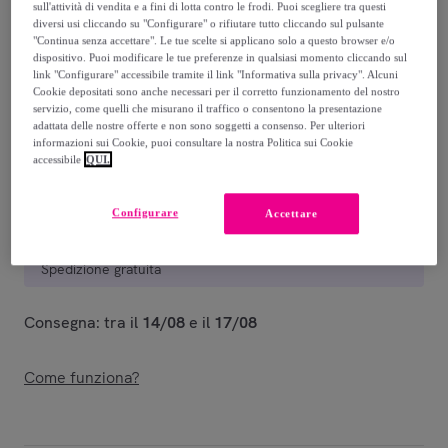
359
,
€
00
sull'attività di vendita e a fini di lotta contro le frodi. Puoi scegliere tra questi
diversi usi cliccando su "Configurare" o rifiutare tutto cliccando sul pulsante
"Continua senza accettare". Le tue scelte si applicano solo a questo browser e/o
873
,
€
dispositivo. Puoi modificare le tue preferenze in qualsiasi momento cliccando sul
00
link "Configurare" accessibile tramite il link "Informativa sulla privacy". Alcuni
-
58
%
Cookie depositati sono anche necessari per il corretto funzionamento del nostro
servizio, come quelli che misurano il traffico o consentono la presentazione
Venduto da
Ityhome
adattata delle nostre offerte e non sono soggetti a consenso. Per ulteriori
informazioni sui Cookie, puoi consultare la nostra Politica sui Cookie
accessibile
QUI.
Configurare
Accettare
Consegna
Spedizione gratuita
Consegna: tra il
14/08
e il
17/08
Come funziona?