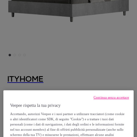
ITYHOME
Letto matrimoniale con rete 160x190
Continua senza accettare
testata dritta cemento Demas
Veepee rispetta la tua privacy
Modello:
Letto matrimoniale con rete
Accettando, autorizzi Veepee e i suoi partner a utilizzare tracciatori (come cookie
160x190 testata dritta cemento Demas
o altri identificatori come SDK, di seguito "Cookie") e a trattare i tuoi dati
personali (come i dati di navigazione, i dati degli ordini e le informazioni fornite
nel tuo account membro) al fine di offrirti pubblicità personalizzate (anche sullo
349
,
€
00
schermo della tua TV) e misurarne le prestazioni, effettuare alcune analisi