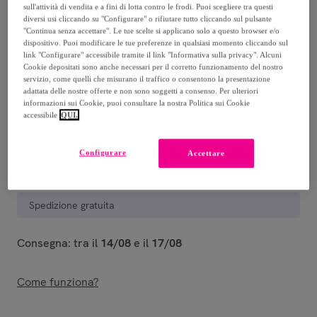
sull'attività di vendita e a fini di lotta contro le frodi. Puoi scegliere tra questi
diversi usi cliccando su "Configurare" o rifiutare tutto cliccando sul pulsante
848
,
€
00
"Continua senza accettare". Le tue scelte si applicano solo a questo browser e/o
-
58
%
dispositivo. Puoi modificare le tue preferenze in qualsiasi momento cliccando sul
link "Configurare" accessibile tramite il link "Informativa sulla privacy". Alcuni
Venduto da
Ityhome
Cookie depositati sono anche necessari per il corretto funzionamento del nostro
servizio, come quelli che misurano il traffico o consentono la presentazione
adattata delle nostre offerte e non sono soggetti a consenso. Per ulteriori
Stanno terminando
informazioni sui Cookie, puoi consultare la nostra Politica sui Cookie
accessibile
QUI.
Configurare
Accettare
Consegna
Spedizione gratuita
Consegna: tra il
14/08
e il
17/08
Come funziona?