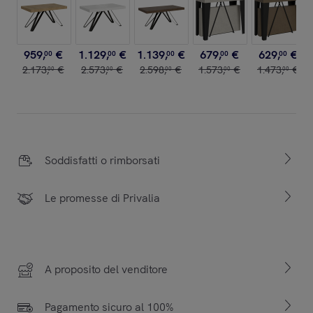
959
,
€
1
.
129
,
€
1
.
139
,
€
679
,
€
629
,
€
00
00
00
00
00
2
.
173
,
€
2
.
573
,
€
2
.
598
,
€
1
.
573
,
€
1
.
473
,
€
00
00
00
00
00
Soddisfatti o rimborsati
Le promesse di Privalia
A proposito del venditore
Pagamento sicuro al 100%