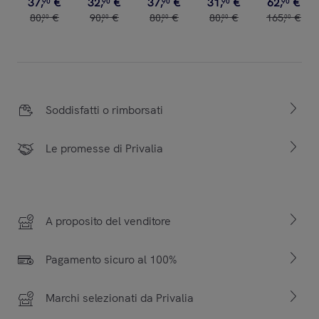
37
,
€
32
,
€
37
,
€
31
,
€
62
,
€
90
90
90
90
90
80
,
€
90
,
€
80
,
€
80
,
€
165
,
€
00
00
00
00
00
Soddisfatti o rimborsati
Le promesse di Privalia
A proposito del venditore
Pagamento sicuro al 100%
Marchi selezionati da Privalia