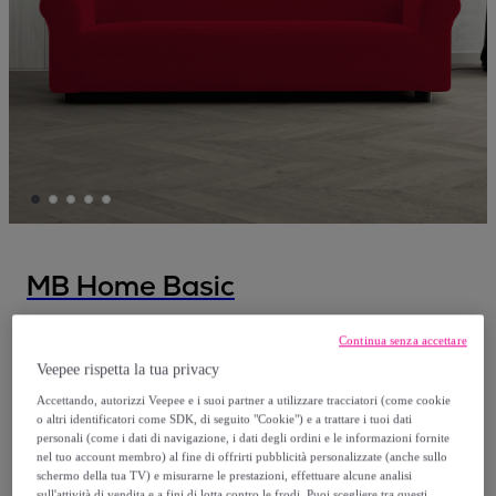
MB Home Basic
COPRIDIVANO ELASTICO FASHIONABLE –
Continua senza accettare
BORDEAUX
Veepee rispetta la tua privacy
Accettando, autorizzi Veepee e i suoi partner a utilizzare tracciatori (come cookie
A partire da
o altri identificatori come SDK, di seguito "Cookie") e a trattare i tuoi dati
personali (come i dati di navigazione, i dati degli ordini e le informazioni fornite
32
,
€
90
nel tuo account membro) al fine di offrirti pubblicità personalizzate (anche sullo
schermo della tua TV) e misurarne le prestazioni, effettuare alcune analisi
sull'attività di vendita e a fini di lotta contro le frodi. Puoi scegliere tra questi