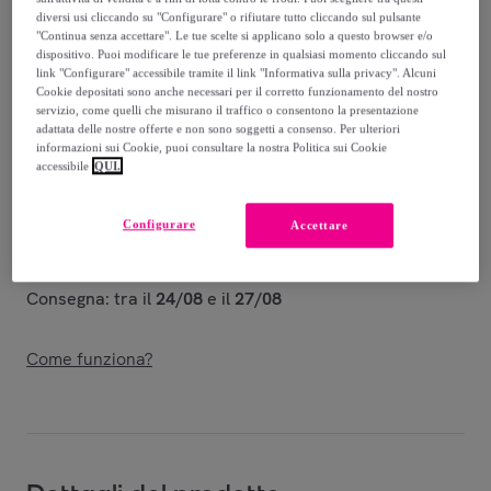
80
,
€
00
diversi usi cliccando su "Configurare" o rifiutare tutto cliccando sul pulsante
-
58
%
"Continua senza accettare". Le tue scelte si applicano solo a questo browser e/o
dispositivo. Puoi modificare le tue preferenze in qualsiasi momento cliccando sul
Venduto da
Datex-Trade
link "Configurare" accessibile tramite il link "Informativa sulla privacy". Alcuni
Cookie depositati sono anche necessari per il corretto funzionamento del nostro
servizio, come quelli che misurano il traffico o consentono la presentazione
adattata delle nostre offerte e non sono soggetti a consenso. Per ulteriori
informazioni sui Cookie, puoi consultare la nostra Politica sui Cookie
accessibile
QUI.
Consegna
Configurare
Accettare
Spedizione gratuita
Consegna: tra il
24/08
e il
27/08
Come funziona?