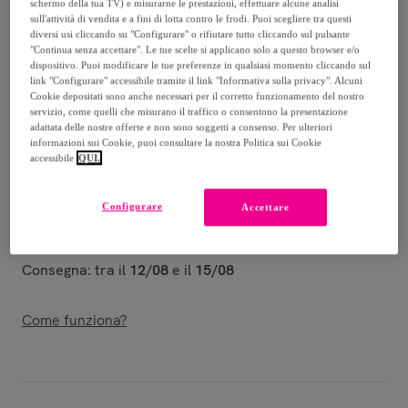
schermo della tua TV) e misurarne le prestazioni, effettuare alcune analisi
sull'attività di vendita e a fini di lotta contro le frodi. Puoi scegliere tra questi
923
,
€
00
diversi usi cliccando su "Configurare" o rifiutare tutto cliccando sul pulsante
-
56
%
"Continua senza accettare". Le tue scelte si applicano solo a questo browser e/o
dispositivo. Puoi modificare le tue preferenze in qualsiasi momento cliccando sul
link "Configurare" accessibile tramite il link "Informativa sulla privacy". Alcuni
Venduto da
Ityhome
Cookie depositati sono anche necessari per il corretto funzionamento del nostro
servizio, come quelli che misurano il traffico o consentono la presentazione
adattata delle nostre offerte e non sono soggetti a consenso. Per ulteriori
informazioni sui Cookie, puoi consultare la nostra Politica sui Cookie
accessibile
QUI.
Consegna
Configurare
Accettare
Spedizione gratuita
Consegna: tra il
12/08
e il
15/08
Come funziona?