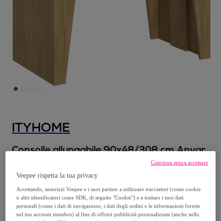
ITYHOME
Consolle allungabile 90x48/308 cm Anvar
Quercia Natura
Continua senza accettare
Modello:
Consolle allungabile 90x48/308
Veepee rispetta la tua privacy
cm Anvar Quercia Natura
Accettando, autorizzi Veepee e i suoi partner a utilizzare tracciatori (come cookie
o altri identificatori come SDK, di seguito "Cookie") e a trattare i tuoi dati
personali (come i dati di navigazione, i dati degli ordini e le informazioni fornite
399
,
€
00
nel tuo account membro) al fine di offrirti pubblicità personalizzate (anche sullo