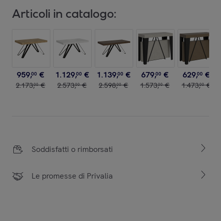
Articoli in catalogo:
959
,
€
1
.
129
,
€
1
.
139
,
€
679
,
€
629
,
€
00
00
00
00
00
2
.
173
,
€
2
.
573
,
€
2
.
598
,
€
1
.
573
,
€
1
.
473
,
€
00
00
00
00
00
Soddisfatti o rimborsati
Le promesse di Privalia