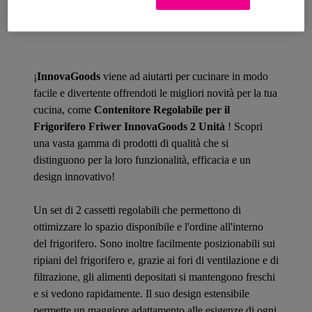
Dettagli del prodotto
¡
InnovaGoods
viene ad aiutarti per cucinare in modo
facile e divertente offrendoti le migliori novità per la tua
cucina, come
Contenitore Regolabile per il
Frigorifero Friwer InnovaGoods 2 Unità
! Scopri
una vasta gamma di prodotti di qualità che si
distinguono per la loro funzionalità, efficacia e un
design innovativo!
Un set di 2 cassetti regolabili che permettono di
ottimizzare lo spazio disponibile e l'ordine all'interno
del frigorifero. Sono inoltre facilmente posizionabili sui
ripiani del frigorifero e, grazie ai fori di ventilazione e di
filtrazione, gli alimenti depositati si mantengono freschi
e si vedono rapidamente. Il suo design estensibile
permette un maggiore adattamento alle esigenze di ogni