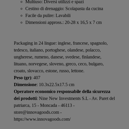
Multiuso: Diversi utilizzi e spazi
Cestino di drenaggio: Scolapasta da cucina
Facile da pulire: Lavabili
Dimensioni appross.: 20-28 x 16,5 x 7 cm
Packaging in 24 lingue: inglese, francese, spagnolo,
tedesco, italiano, portoghese, olandese, polacco,
ungherese, rumeno, danese, svedese, finlandese,
lituano, norvegese, sloveno, greco, ceco, bulgaro,
croato, slovacco, estone, russo, lettone.
Peso (gr)
: 407
Dimensione
: 10.3x22.5x17.5 cm
Operatore economico responsabile della sicurezza
dei prodotti
: Nine New Investments S.L - Av. Paret del
patriarca, 15 - Moncada - 46113 -
store@innovagoods.com -
https://www.innovagoods.com/