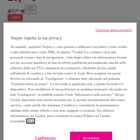
41
,
€
02
-
36
%
Venduto da
InnovaGoods
Continua senza accettare
Veepee rispetta la tua privacy
Accettando, autorizzi Veepee e i suoi partner a utilizzare tracciatori (come cookie
o altri identificatori come SDK, di seguito "Cookie") e a trattare i tuoi dati
personali (come i dati di navigazione, i dati degli ordini e le informazioni fornite
Consegna
nel tuo account membro) al fine di offrirti pubblicità personalizzate (anche sullo
schermo della tua TV) e misurarne le prestazioni, effettuare alcune analisi
sull'attività di vendita e a fini di lotta contro le frodi. Puoi scegliere tra questi
Spedizione gratuita
diversi usi cliccando su "Configurare" o rifiutare tutto cliccando sul pulsante
"Continua senza accettare". Le tue scelte si applicano solo a questo browser e/o
dispositivo. Puoi modificare le tue preferenze in qualsiasi momento cliccando sul
Consegna: tra il
18/08
e il
21/08
link "Configurare" accessibile tramite il link "Informativa sulla privacy". Alcuni
Cookie depositati sono anche necessari per il corretto funzionamento del nostro
servizio, come quelli che misurano il traffico o consentono la presentazione
Come funziona?
adattata delle nostre offerte e non sono soggetti a consenso. Per ulteriori
informazioni sui Cookie, puoi consultare la nostra Politica sui Cookie
accessibile
QUI.
Configurare
Accettare