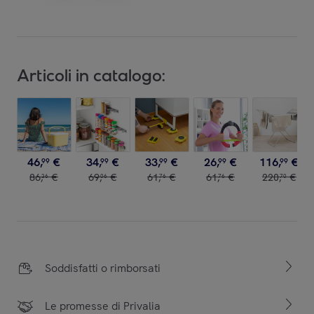
Articoli in catalogo:
46
,
€
34
,
€
33
,
€
26
,
€
116
,
€
99
99
99
99
99
86
,
€
69
,
€
61
,
€
61
,
€
220
,
€
36
06
76
76
70
Soddisfatti o rimborsati
Le promesse di Privalia