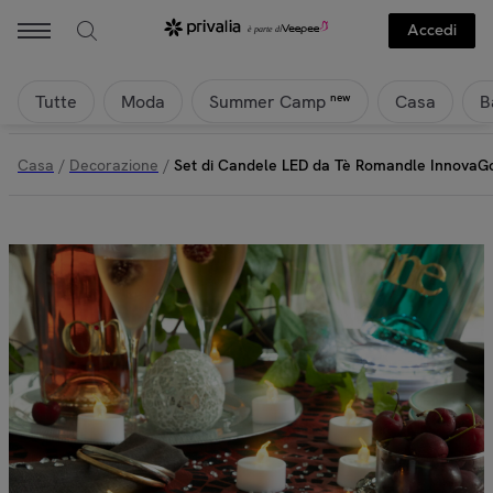
Accedi
Tutte
Moda
Casa
B
new
Summer Camp
Casa
/
Decorazione
/
Set di Candele LED da Tè Romandle InnovaG