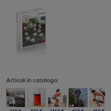
Articoli in catalogo:
23
,
€
37
,
€
146
,
€
62
,
€
45
,
€
99
99
99
99
99