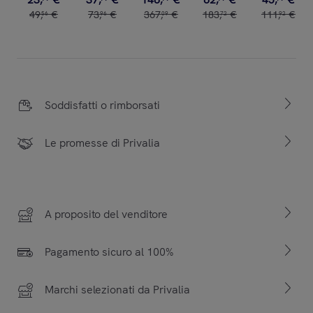
49
,
€
73
,
€
367
,
€
183
,
€
111
,
€
56
96
09
72
92
Soddisfatti o rimborsati
Le promesse di Privalia
A proposito del venditore
Pagamento sicuro al 100%
Marchi selezionati da Privalia