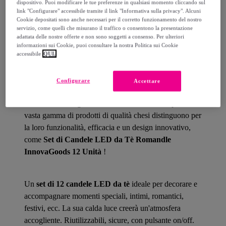
dispositivo. Puoi modificare le tue preferenze in qualsiasi momento cliccando sul
link "Configurare" accessibile tramite il link "Informativa sulla privacy". Alcuni
Cookie depositati sono anche necessari per il corretto funzionamento del nostro
servizio, come quelli che misurano il traffico o consentono la presentazione
Dettagli del prodotto
adattata delle nostre offerte e non sono soggetti a consenso. Per ulteriori
informazioni sui Cookie, puoi consultare la nostra Politica sui Cookie
accessibile
QUI.
Se sei appassionato di gadget,
InnovaGoods
ti offre le
Configurare
Accettare
migliori e più originali novità per la casa, auto, viaggi,
bambini, tecnologia, intrattenimento, ecc.! Scopri una
vasta gamma di prodotti di qualità chesi distinguono per
la loro funzionalità, efficacia e un design innovativo,
come
Set di Candele LED da Tè Romandle
InnovaGoods 12 Unità
!
Un
set di 12 candele LED da tè
ideale per decorare e
accompagnare momenti speciali, intimi, romantici,
festivi, ecc. La sua calda luce creerà un'atmosfera
accogliente. Riutilizzabili, sicure, con pulsante on/off.