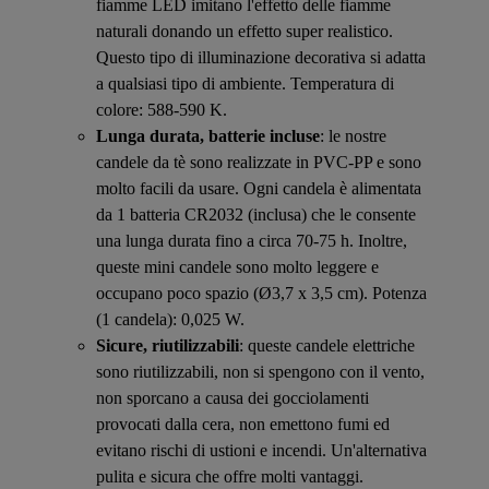
fiamme LED imitano l'effetto delle fiamme
naturali donando un effetto super realistico.
Questo tipo di illuminazione decorativa si adatta
a qualsiasi tipo di ambiente. Temperatura di
colore: 588-590 K.
Lunga durata, batterie incluse
: le nostre
candele da tè sono realizzate in PVC-PP e sono
molto facili da usare. Ogni candela è alimentata
da 1 batteria CR2032 (inclusa) che le consente
una lunga durata fino a circa 70-75 h. Inoltre,
queste mini candele sono molto leggere e
occupano poco spazio (Ø3,7 x 3,5 cm). Potenza
(1 candela): 0,025 W.
Sicure, riutilizzabili
: queste candele elettriche
sono riutilizzabili, non si spengono con il vento,
non sporcano a causa dei gocciolamenti
provocati dalla cera, non emettono fumi ed
evitano rischi di ustioni e incendi. Un'alternativa
pulita e sicura che offre molti vantaggi.