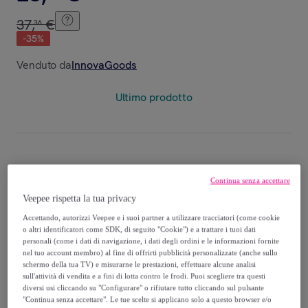
37
,
€
36
-
35
%
Venduto da
InnovaGoods
Ultimo prodotto
Consegna
Continua senza accettare
Spedizione gratuita
Veepee rispetta la tua privacy
Accettando, autorizzi Veepee e i suoi partner a utilizzare tracciatori (come cookie
o altri identificatori come SDK, di seguito "Cookie") e a trattare i tuoi dati
Consegna: tra il
17/08
e il
20/08
personali (come i dati di navigazione, i dati degli ordini e le informazioni fornite
nel tuo account membro) al fine di offrirti pubblicità personalizzate (anche sullo
schermo della tua TV) e misurarne le prestazioni, effettuare alcune analisi
Come funziona?
sull'attività di vendita e a fini di lotta contro le frodi. Puoi scegliere tra questi
diversi usi cliccando su "Configurare" o rifiutare tutto cliccando sul pulsante
"Continua senza accettare". Le tue scelte si applicano solo a questo browser e/o