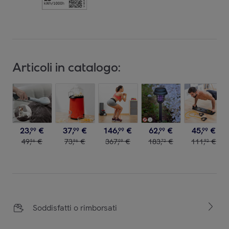
Articoli in catalogo:
23
,
€
37
,
€
146
,
€
62
,
€
45
,
€
99
99
99
99
99
49
,
€
73
,
€
367
,
€
183
,
€
111
,
€
56
96
09
72
92
Soddisfatti o rimborsati