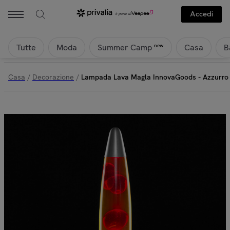
Accedi
Tutte
Moda
Casa
B
new
Summer Camp
Casa
/
Decorazione
/
Lampada Lava Magla InnovaGoods - Azzurro