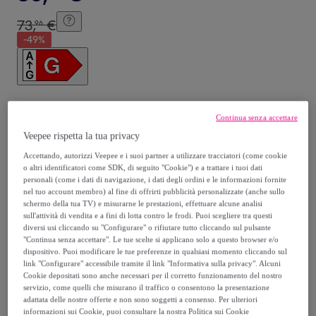
73
,
€
96
-
49
%
Recupero del tuo vecchio prodotto possibile
,
Continua senza accettare
Veepee rispetta la tua privacy
vedi le condizioni
Accettando, autorizzi Veepee e i suoi partner a utilizzare tracciatori (come cookie
o altri identificatori come SDK, di seguito "Cookie") e a trattare i tuoi dati
personali (come i dati di navigazione, i dati degli ordini e le informazioni fornite
Venduto da
InnovaGoods
nel tuo account membro) al fine di offrirti pubblicità personalizzate (anche sullo
schermo della tua TV) e misurarne le prestazioni, effettuare alcune analisi
sull'attività di vendita e a fini di lotta contro le frodi. Puoi scegliere tra questi
diversi usi cliccando su "Configurare" o rifiutare tutto cliccando sul pulsante
"Continua senza accettare". Le tue scelte si applicano solo a questo browser e/o
dispositivo. Puoi modificare le tue preferenze in qualsiasi momento cliccando sul
link "Configurare" accessibile tramite il link "Informativa sulla privacy". Alcuni
Consegna
Cookie depositati sono anche necessari per il corretto funzionamento del nostro
servizio, come quelli che misurano il traffico o consentono la presentazione
Spedizione gratuita
adattata delle nostre offerte e non sono soggetti a consenso. Per ulteriori
informazioni sui Cookie, puoi consultare la nostra Politica sui Cookie