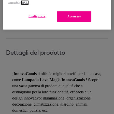
accessibile
QUI.
Consegna: tra il
17/08
e il
20/08
Configurare
Accettare
Come funziona?
Dettagli del prodotto
¡
InnovaGoods
ti offre le migliori novità per la tua casa,
come
Lampada Lava Magla InnovaGoods
! Scopri
una vasta gamma di prodotti di qualità che si
distinguono per la loro funzionalità, efficacia e un
design innovativo: illuminazione, organizzazione,
decorazione, climatizzazione, giardino, animali
domestici, pulizia, ecc.