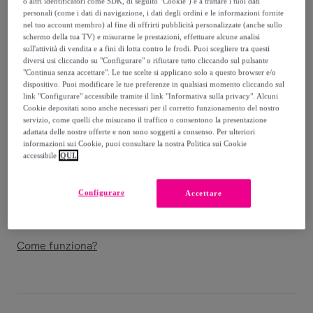
o altri identificatori come SDK, di seguito "Cookie") e a trattare i tuoi dati
personali (come i dati di navigazione, i dati degli ordini e le informazioni fornite
35
,
€
09
nel tuo account membro) al fine di offrirti pubblicità personalizzate (anche sullo
schermo della tua TV) e misurarne le prestazioni, effettuare alcune analisi
-
23
%
sull'attività di vendita e a fini di lotta contro le frodi. Puoi scegliere tra questi
diversi usi cliccando su "Configurare" o rifiutare tutto cliccando sul pulsante
Venduto da
Mauro Ferretti
"Continua senza accettare". Le tue scelte si applicano solo a questo browser e/o
dispositivo. Puoi modificare le tue preferenze in qualsiasi momento cliccando sul
link "Configurare" accessibile tramite il link "Informativa sulla privacy". Alcuni
Cookie depositati sono anche necessari per il corretto funzionamento del nostro
servizio, come quelli che misurano il traffico o consentono la presentazione
adattata delle nostre offerte e non sono soggetti a consenso. Per ulteriori
Consegna
informazioni sui Cookie, puoi consultare la nostra Politica sui Cookie
accessibile
QUI.
Spedizione gratuita
Configurare
Accettare
Consegna: tra il
20/08
e il
23/08
Come funziona?