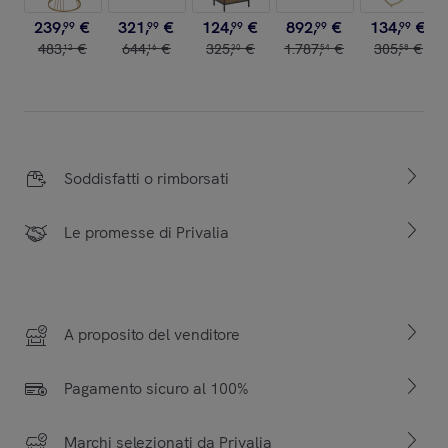
239
,
€
321
,
€
124
,
€
892
,
€
134
,
€
99
99
99
99
99
483
,
€
644
,
€
325
,
€
1
.
787
,
€
305
,
€
12
16
30
54
58
Soddisfatti o rimborsati
Le promesse di Privalia
A proposito del venditore
Pagamento sicuro al 100%
Marchi selezionati da Privalia