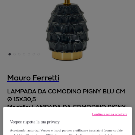
Mauro Ferretti
LAMPADA DA COMODINO PIGNY BLU CM
Ø 15X30,5
Modello:
LAMPADA DA COMODINO PIGNY
BLU CM Ø 15X30,5
Continua senza accettare
Veepee rispetta la tua privacy
26
,
€
99
Accettando, autorizzi Veepee e i suoi partner a utilizzare tracciatori (come cookie